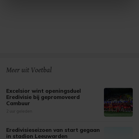
intrekken in de Cookieverklaring.
Met cookies werkt onze website beter en wordt jouw
bezoek makkelijker en persoonlijker. Op
onze cookiepagina kun je ons cookiebeleid bekijken en je
gemaakte keuze altijd wijzigen of intrekken.
Meer uit Voetbal
Excelsior wint openingsduel
Eredivisie bij gepromoveerd
Cambuur
2 uur geleden
Eredivisieseizoen van start gegaan
in stadion Leeuwarden