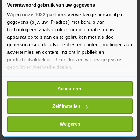
Moura.
Verantwoord gebruik van uw gegevens
Wij en
onze 1022 partners
verwerken je persoonlijke
Het tegen degradatie vechtende Newcastle United
gegevens (bijv. uw IP-adres) met behulp van
was op eigen veld met 1-0 te sterk voor Aston
technologieën zoals cookies om informatie op uw
Villa. Captain Kieran Trippier maakte na ruim
apparaat op te slaan en te gebruiken met als doel
een half uur het winnende doelpunt. Voor
gepersonaliseerde advertenties en content, metingen aan
Newcastle betekende het de derde opeenvolgende
advertenties en content, inzicht in publiek en
productontwikkeling. U kunt kiezen wie uw gegevens
zege in de Premier League. Dat was sinds
gebruikt en met welke doelen.
november 2018 niet meer gebeurd.
Als u het toestaat, willen we ook graag:
Accepteren
Informatie verzamelen over uw geografische
locatie, die tot een paar meter nauwkeurig kan zijn
Uw apparaat identificeren door het actief te
Zelf instellen
scannen op specifieke eigenschappen (fingerprinting)
Lees meer over hoe uw persoonlijke gegevens worden
Weigeren
verwerkt en stel uw voorkeuren in het
detailgedeelte
in.
U kunt uw toestemming op elk moment wijzigen of