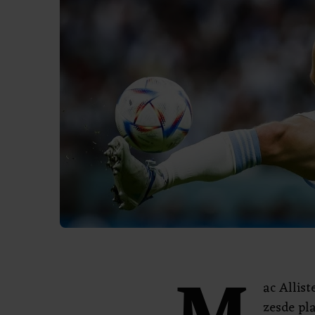
ac Allis
zesde pl