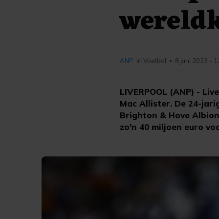
wereld
ANP
in Voetbal
8 juni 2023 - 
•
LIVERPOOL (ANP) - Live
Mac Allister. De 24-jar
Brighton & Hove Albion.
zo'n 40 miljoen euro vo