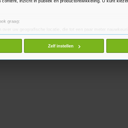
 content, inzicht in publiek en productontwikkeling. U kunt kiez
 ook graag:
 over uw geografische locatie, die tot een paar meter nauwkeuri
eren door het actief te scannen op specifieke eigenschappen (fing
onlijke gegevens worden verwerkt en stel uw voorkeuren in he
Zelf instellen
jzigen of intrekken in de Cookieverklaring.
te beter en wordt jouw bezoek makkelijker en persoonlijker. O
je gemaakte keuze altijd wijzigen of intrekken.