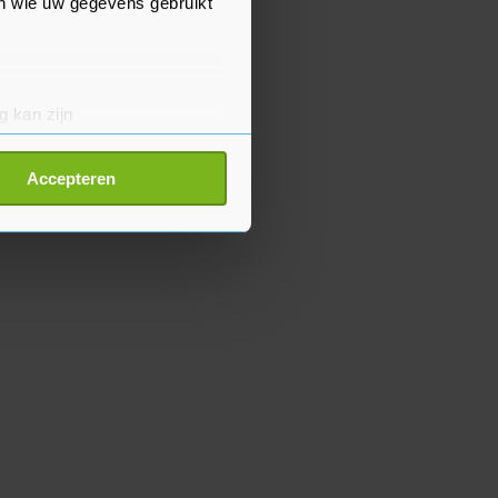
en wie uw gegevens gebruikt
g kan zijn
erprinting)
t
detailgedeelte
in. U kunt uw
Accepteren
p onze cookiepagina kun je