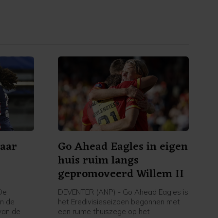
Schaal.
naar
Go Ahead Eagles in eigen
huis ruim langs
e
gepromoveerd Willem II
De
DEVENTER (ANP) - Go Ahead Eagles is
n de
het Eredivisieseizoen begonnen met
van de
een ruime thuiszege op het