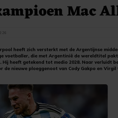
kampioen Mac All
12:26
rpool heeft zich versterkt met de Argentijnse midde
ige voetballer, die met Argentinië de wereldtitel pak
 Hij heeft getekend tot medio 2028. Naar verluidt b
or de nieuwe ploeggenoot van Cody Gakpo en Virgil v