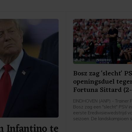
Bosz zag 'slecht' P
openingsduel tege
Fortuna Sittard (2-
EINDHOVEN (ANP) - Trainer 
Bosz zag een "slecht" PSV i
eerste Eredivisiewedstrijd v
seizoen. De landskampioen 
 Infantino te
mede door een laat doelpun
bezoekers, thuis met 2-2 gel