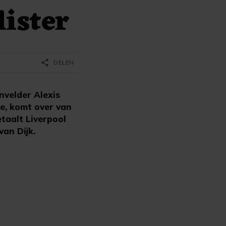
ister
share
DELEN
nvelder Alexis
te, komt over van
etaalt Liverpool
an Dijk.