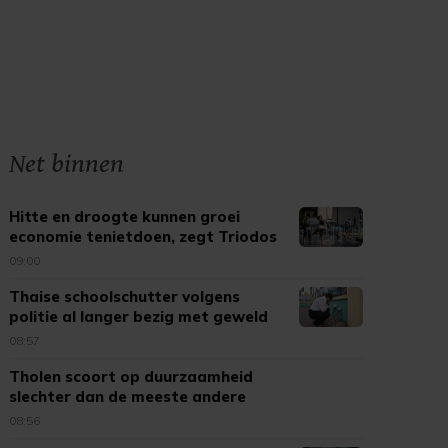
Net binnen
Hitte en droogte kunnen groei
economie tenietdoen, zegt Triodos
09:00
Thaise schoolschutter volgens
politie al langer bezig met geweld
08:57
Tholen scoort op duurzaamheid
slechter dan de meeste andere
gemeenten
08:56