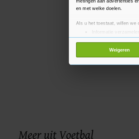
metingen aan advertenties en
en met welke doelen.
Als u het toestaat, willen we
Informatie verzamelen
Uw apparaat identific
Lees meer over hoe uw perso
Weigeren
toestemming op elk moment wi
Met cookies werkt onze websi
ons cookiebeleid bekijken en 
Meer uit Voetbal