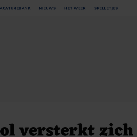
ACATUREBANK
NIEUWS
HET WEER
SPELLETJES
ol versterkt zich