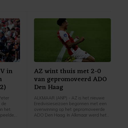
SV in
AZ wint thuis met 2-0
n
van gepromoveerd ADO
2)
Den Haag
Peter
ALKMAAR (ANP) - AZ is het nieuwe
n de
Eredivisieseizoen begonnen met een
an het
overwinning op het gepromoveerde
speelde,
ADO Den Haag. In Alkmaar werd het
t van de
zaterdagavond 2-0 voor de winnaar
ijk tegen
van de KNVB Beker en de Johan Cruijff