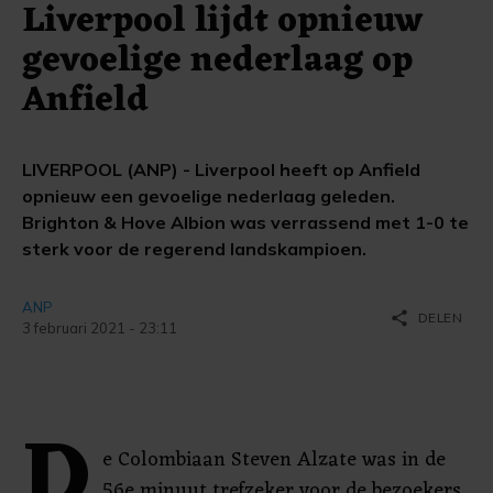
Liverpool lijdt opnieuw
gevoelige nederlaag op
Anfield
LIVERPOOL (ANP) - Liverpool heeft op Anfield
opnieuw een gevoelige nederlaag geleden.
Brighton & Hove Albion was verrassend met 1-0 te
sterk voor de regerend landskampioen.
ANP
share
DELEN
3 februari 2021 - 23:11
D
e Colombiaan Steven Alzate was in de
56e minuut trefzeker voor de bezoekers,