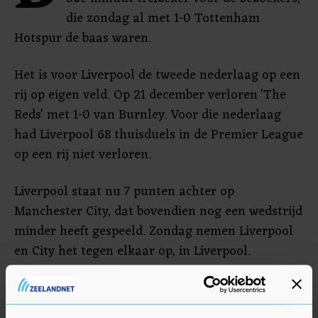
die zondag al met 1-0 Tottenham
Hotspur de baas waren.
Het is voor Liverpool de tweede nederlaag op een
rij op eigen veld. Op 21 december verloren 'The
Reds' met 1-0 van Burnley. Voor die nederlaag
had Liverpool 68 thuisduels in de Premier League
op een rij niet verloren.
Liverpool staat nu 7 punten achter op
Manchester City, dat bovendien nog een wedstrijd
minder heeft gespeeld. Zondag nemen Liverpool
en City het tegen elkaar op, in Liverpool.