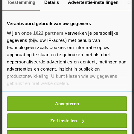
Toestemming
Details
Advertentie-instellingen
Ov
Verantwoord gebruik van uw gegevens
Wij en
onze 1022 partners
verwerken je persoonlijke
gegevens (bijv. uw IP-adres) met behulp van
technologieën zoals cookies om informatie op uw
apparaat op te slaan en te gebruiken met als doel
gepersonaliseerde advertenties en content, metingen aan
advertenties en content, inzicht in publiek en
productontwikkeling. U kunt kiezen wie uw gegevens
gebruikt en met welke doelen.
Als u het toestaat, willen we ook graag:
Accepteren
Meer uit Voetbal
Informatie verzamelen over uw geografische
locatie, die tot een paar meter nauwkeurig kan zijn
Uw apparaat identificeren door het actief te
Zelf instellen
Doelman Ter Stegen debuteert
scannen op specifieke eigenschappen (fingerprinting)
voor Ajax in uitduel met PEC