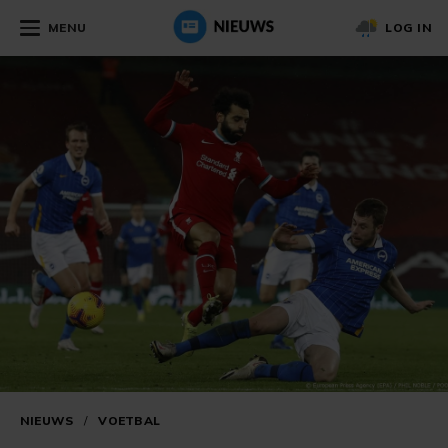
MENU
LOG IN
NIEUWS
/
VOETBAL