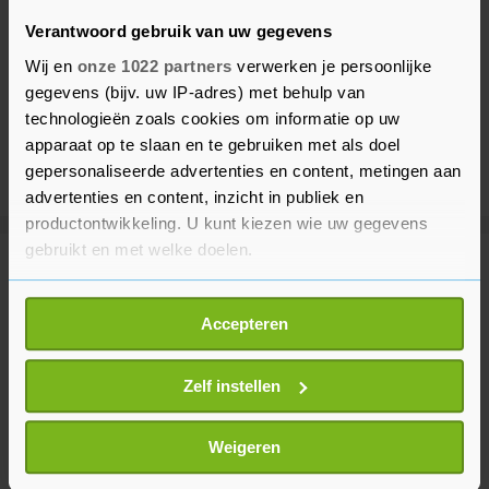
Verantwoord gebruik van uw gegevens
Wij en
onze 1022 partners
verwerken je persoonlijke
gegevens (bijv. uw IP-adres) met behulp van
technologieën zoals cookies om informatie op uw
apparaat op te slaan en te gebruiken met als doel
gepersonaliseerde advertenties en content, metingen aan
advertenties en content, inzicht in publiek en
productontwikkeling. U kunt kiezen wie uw gegevens
gebruikt en met welke doelen.
Meer uit Politiek
Als u het toestaat, willen we ook graag:
Accepteren
Informatie verzamelen over uw geografische
Paul hield besluit loon
locatie, die tot een paar meter nauwkeurig kan zijn
arbeidsmigranten stil tot na
Uw apparaat identificeren door het actief te
Zelf instellen
verkiezingen
scannen op specifieke eigenschappen (fingerprinting)
7 minuten geleden
Lees meer over hoe uw persoonlijke gegevens worden
Weigeren
verwerkt en stel uw voorkeuren in het
detailgedeelte
in.
Jetten wil voor stroomproductie