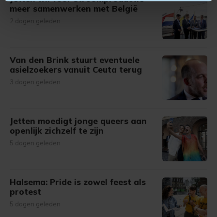
U kunt uw toestemming op elk moment wijzigen of
meer samenwerken met België
intrekken in de Cookieverklaring.
2 dagen geleden
Met cookies werkt onze website beter en wordt jouw
bezoek makkelijker en persoonlijker. Op
Van den Brink stuurt eventuele
onze cookiepagina kun je ons cookiebeleid bekijken en je
asielzoekers vanuit Ceuta terug
gemaakte keuze altijd wijzigen of intrekken.
3 dagen geleden
Jetten moedigt jonge queers aan
openlijk zichzelf te zijn
5 dagen geleden
Halsema: Pride is zowel feest als
protest
5 dagen geleden