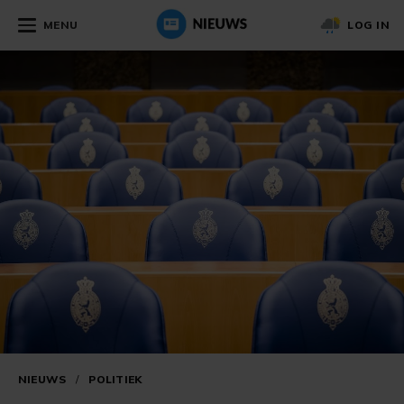
MENU
LOG IN
NIEUWS
/
POLITIEK