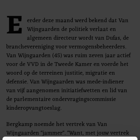
E
erder deze maand werd bekend dat Van
Wijngaarden de politiek verlaat en
algemeen directeur wordt van Dufas, de
branchevereniging voor vermogensbeheerders.
Van Wijngaarden (45) was ruim zeven jaar actief
voor de VVD in de Tweede Kamer en voerde het
woord op de terreinen justitie, migratie en
defensie. Van Wijngaarden was mede-indiener
van vijf aangenomen initiatiefwetten en lid van
de parlementaire ondervragingscommissie
kinderopvangtoeslag.
Bergkamp noemde het vertrek van Van
Wijngaarden "jammer". "Want, met jouw vertrek