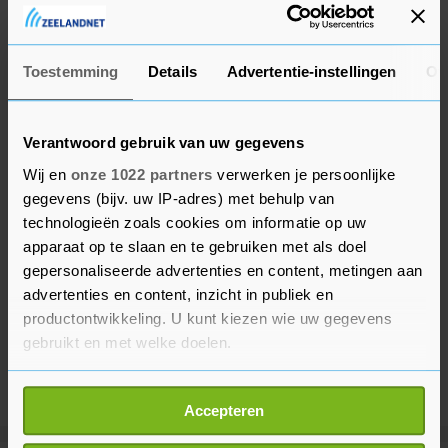
gaat veel kennis en ervaring verloren", aldus de
Kamervoorzitter.
Toestemming
Details
Advertentie-instellingen
Ov
Verantwoord gebruik van uw gegevens
Wij en
onze 1022 partners
verwerken je persoonlijke
gegevens (bijv. uw IP-adres) met behulp van
technologieën zoals cookies om informatie op uw
apparaat op te slaan en te gebruiken met als doel
gepersonaliseerde advertenties en content, metingen aan
advertenties en content, inzicht in publiek en
productontwikkeling. U kunt kiezen wie uw gegevens
gebruikt en met welke doelen.
Als u het toestaat, willen we ook graag:
Accepteren
Informatie verzamelen over uw geografische
locatie, die tot een paar meter nauwkeurig kan zijn