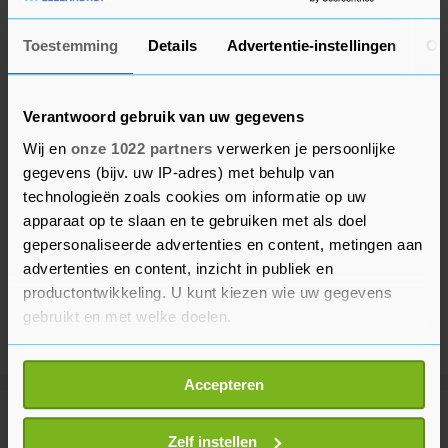
Toestemming
Details
Advertentie-instellingen
Ov
Verantwoord gebruik van uw gegevens
Wij en
onze 1022 partners
verwerken je persoonlijke
gegevens (bijv. uw IP-adres) met behulp van
technologieën zoals cookies om informatie op uw
apparaat op te slaan en te gebruiken met als doel
gepersonaliseerde advertenties en content, metingen aan
advertenties en content, inzicht in publiek en
productontwikkeling. U kunt kiezen wie uw gegevens
gebruikt en met welke doelen.
Als u het toestaat, willen we ook graag:
Accepteren
Informatie verzamelen over uw geografische
locatie, die tot een paar meter nauwkeurig kan zijn
Meer uit Voetbal
Uw apparaat identificeren door het actief te
Zelf instellen