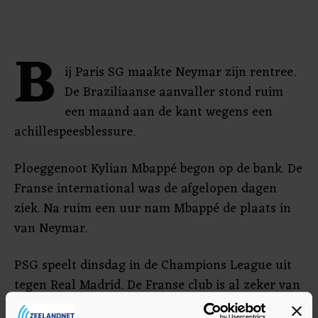
B
ij Paris SG maakte Neymar zijn rentree.
De Braziliaanse aanvaller stond ruim
een maand aan de kant wegens een
achillespeesblessure.
Ploeggenoot Kylian Mbappé begon op de bank. De
Franse international was de afgelopen dagen
ziek. Na ruim een uur nam Mbappé de plaats in
van Neymar.
PSG speelt dinsdag in de Champions League uit
tegen Real Madrid. De Franse club is al zeker van
een plek in de achtste finales.