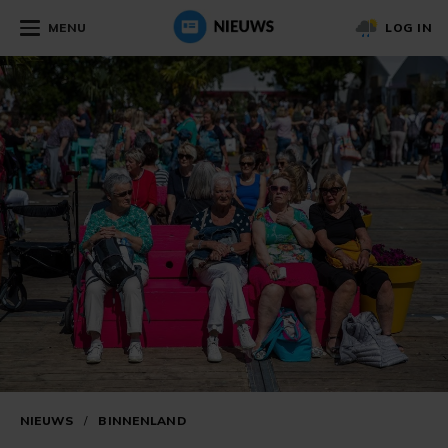
MENU
LOG IN
NIEUWS
/
BINNENLAND