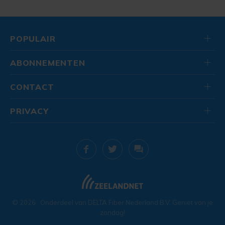
POPULAIR
ABONNEMENTEN
CONTACT
PRIVACY
© 2026
. Onderdeel van
DELTA Fiber Nederland B.V.
Geniet van je
zondag!