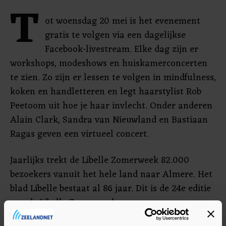
T
ot woensdag 20 mei is het evenement
gratis te volgen via een dagelijkse
Facebook-livestream. Elke dag zijn er
workshops, modeshows en huiskamerconcerten
te zien. Zo zijn er lessen te volgen in mindfulness,
koken en handletteren en legt haarstylist Rob
Peetoom uit hoe je haar invlecht. Onder anderen
Alain Clark, Sandra van Nieuwland en Bastiaan
Ragas geven een virtueel concert.
Jaarlijks trekt de Libelle Zomerweek 82.000
bezoekers vanuit het hele land naar Almere. Het
blad Libelle bestaat al 86 jaar. Dit is de 24e editie
van de Libelle Zomerweek.