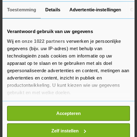
Toestemming
Details
Advertentie-instellingen
Ov
Verantwoord gebruik van uw gegevens
Wij en
onze 1022 partners
verwerken je persoonlijke
gegevens (bijv. uw IP-adres) met behulp van
technologieën zoals cookies om informatie op uw
apparaat op te slaan en te gebruiken met als doel
gepersonaliseerde advertenties en content, metingen aan
advertenties en content, inzicht in publiek en
productontwikkeling. U kunt kiezen wie uw gegevens
gebruikt en met welke doelen.
Als u het toestaat, willen we ook graag:
Accepteren
Informatie verzamelen over uw geografische
Meer uit Binnenland
locatie, die tot een paar meter nauwkeurig kan zijn
Uw apparaat identificeren door het actief te
Zelf instellen