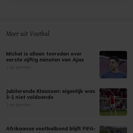
Met cookies werkt onze website beter en wordt jouw
bezoek makkelijker en persoonlijker. Op
onze cookiepagina kun je ons cookiebeleid bekijken en je
gemaakte keuze altijd wijzigen of intrekken.
Meer uit Voetbal
Míchel is alleen tevreden over
eerste vijftig minuten van Ajax
1 uur geleden
Jubilerende Klaassen: eigenlijk was
3-1 niet voldoende
1 uur geleden
Afrikaanse voetbalbond blijft FIFA-