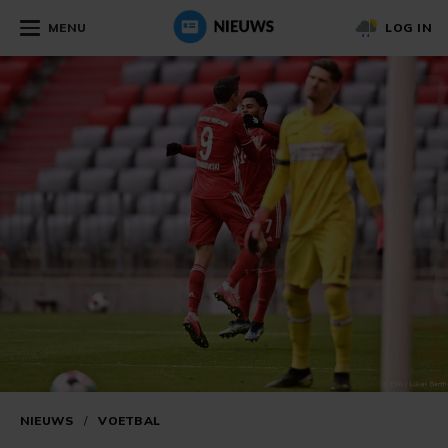
MENU
LOG IN
NIEUWS
/
VOETBAL