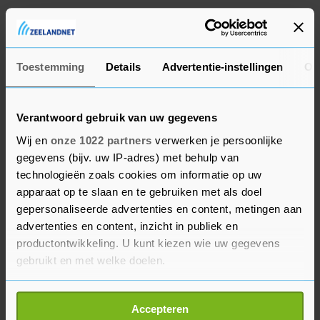
Leknessund hield in het eindklassement de
Canadees Hugo Houle en de Italiaan Conci achter
zich.
Toestemming
Details
Advertentie-instellingen
Ov
Verantwoord gebruik van uw gegevens
Wij en
onze 1022 partners
verwerken je persoonlijke
gegevens (bijv. uw IP-adres) met behulp van
technologieën zoals cookies om informatie op uw
apparaat op te slaan en te gebruiken met als doel
gepersonaliseerde advertenties en content, metingen aan
advertenties en content, inzicht in publiek en
productontwikkeling. U kunt kiezen wie uw gegevens
gebruikt en met welke doelen.
Als u het toestaat, willen we ook graag:
Accepteren
Informatie verzamelen over uw geografische