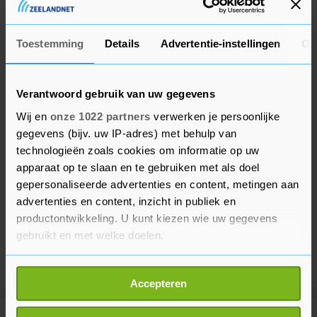
Bayern in die wedstrijd.
Toestemming
Details
Advertentie-instellingen
Ov
Verantwoord gebruik van uw gegevens
Wij en
onze 1022 partners
verwerken je persoonlijke
gegevens (bijv. uw IP-adres) met behulp van
technologieën zoals cookies om informatie op uw
apparaat op te slaan en te gebruiken met als doel
gepersonaliseerde advertenties en content, metingen aan
advertenties en content, inzicht in publiek en
productontwikkeling. U kunt kiezen wie uw gegevens
gebruikt en met welke doelen.
Als u het toestaat, willen we ook graag:
Accepteren
Informatie verzamelen over uw geografische
locatie, die tot een paar meter nauwkeurig kan zijn