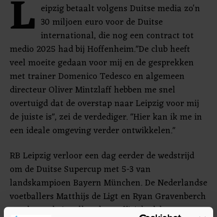
L
eipzig betaalt volgens Duitse media zo'n
30 miljoen euro voor de Duitse
international, die nog een contract tot
medio 2025 had bij Hoffenheim."De club heeft
veel moeite gedaan voor mij en de gesprekken
met trainer Domenico Tedesco en algemeen
directeur Oliver Mintzlaff hebben me snel
overtuigd dat de overstap naar Leipzig voor mij
de juiste is", zei de verdediger. "Hier kan ik me in
een ideale omgeving verder ontwikkelen."
RB Leipzig verloor een dag eerder de wedstrijd
om de Duitse Supercup met 5-3 van
landskampioen Bayern München. De Nederlandse
voetballers Matthijs de Ligt en Ryan Gravenberch
maakten als invallers hun officiële debuut voor