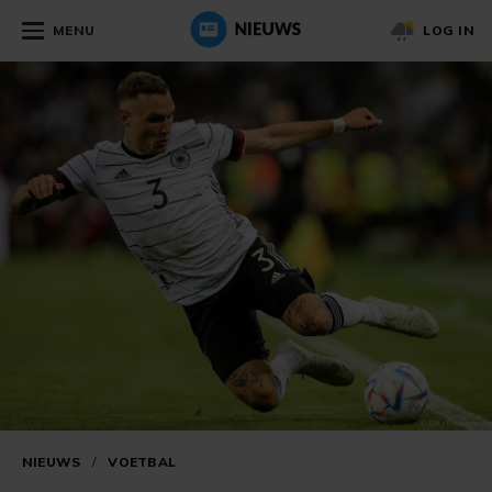
MENU
LOG IN
NIEUWS
/
VOETBAL