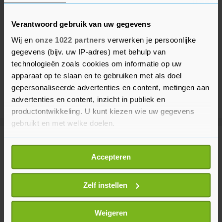
Verantwoord gebruik van uw gegevens
Wij en
onze 1022 partners
verwerken je persoonlijke
gegevens (bijv. uw IP-adres) met behulp van
technologieën zoals cookies om informatie op uw
apparaat op te slaan en te gebruiken met als doel
gepersonaliseerde advertenties en content, metingen aan
advertenties en content, inzicht in publiek en
productontwikkeling. U kunt kiezen wie uw gegevens
gebruikt en met welke doelen.
Meer uit Voetbal
Als u het toestaat, willen we ook graag:
Accepteren
Informatie verzamelen over uw geografische
locatie, die tot een paar meter nauwkeurig kan zijn
Mosimane volgt Broos op als
Uw apparaat identificeren door het actief te
Zelf instellen
bondscoach voetballers Zuid-
scannen op specifieke eigenschappen (fingerprinting)
Afrika
Lees meer over hoe uw persoonlijke gegevens worden
2 uur geleden
Weigeren
verwerkt en stel uw voorkeuren in het
detailgedeelte
in.