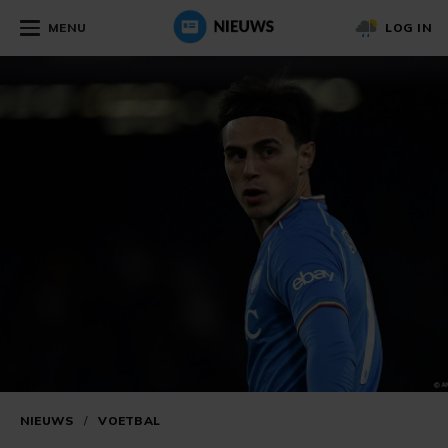
MENU
LOG IN
NIEUWS
/
VOETBAL