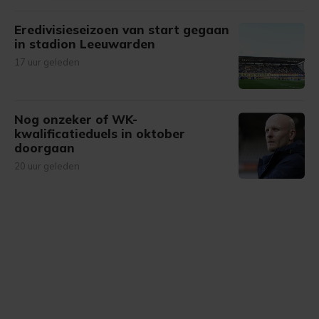
onze cookiepagina kun je ons cookiebeleid bekijken en je
Eredivisieseizoen van start gegaan
gemaakte keuze altijd wijzigen of intrekken.
in stadion Leeuwarden
17 uur geleden
Nog onzeker of WK-
kwalificatieduels in oktober
doorgaan
20 uur geleden