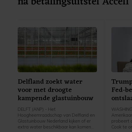
na betalingsuitstel Accell
Delfland zoekt water
Trump
voor met droogte
Fed-be
kampende glastuinbouw
ontsla
DELFT (ANP) - Het
WASHINGT
Hoogheemraadschap van Delfland en
Amerikaan
Glastuinbouw Nederland kijken of er
probeert 
extra water beschikbaar kan komen
Cook te on