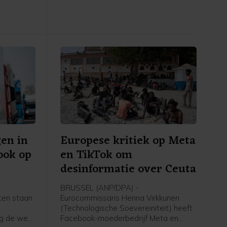
kunstmatige intelligentie, wat heel
veel rekenkracht vergt.
en in
Europese kritiek op Meta
 ook op
en TikTok om
desinformatie over Ceuta
BRUSSEL (ANP/DPA) -
aten staan
Eurocommissaris Henna Virkkunen
t
(Technologische Soevereiniteit) heeft
ag de weg
Facebook-moederbedrijf Meta en