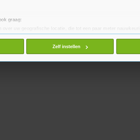
 ook graag:
 over uw geografische locatie, die tot een paar meter nauwkeuri
eren door het actief te scannen op specifieke eigenschappen (fing
onlijke gegevens worden verwerkt en stel uw voorkeuren in he
Zelf instellen
jzigen of intrekken in de Cookieverklaring.
te beter en wordt jouw bezoek makkelijker en persoonlijker. O
je gemaakte keuze altijd wijzigen of intrekken.