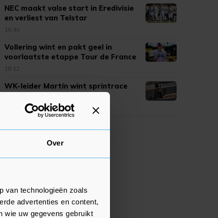
NEC maakt valse start in Eredivisie
en verliest van Telstar
18:40
Vollering wint en pakt geel in
voorlaatste etappe Tour de France
18:12
WK-leider Martín wint sprintrace
op Silverstone in MotoGP
17:47
Over
p van technologieën zoals
erde advertenties en content,
en wie uw gegevens gebruikt