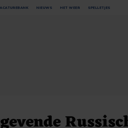
ACATUREBANK
NIEUWS
HET WEER
SPELLETJES
ggevende Russisc