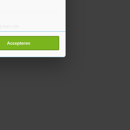
g kan zijn
erprinting)
t
detailgedeelte
in. U kunt uw
Accepteren
p onze cookiepagina kun je