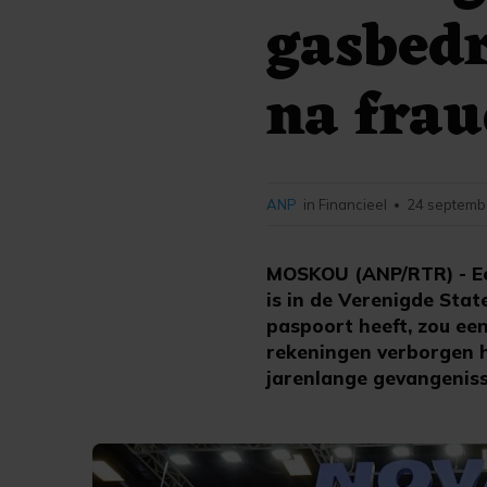
gasbedr
na frau
ANP
in Financieel
24 septemb
•
MOSKOU (ANP/RTR) - Een
is in de Verenigde Sta
paspoort heeft, zou een
rekeningen verborgen h
jarenlange gevangeniss