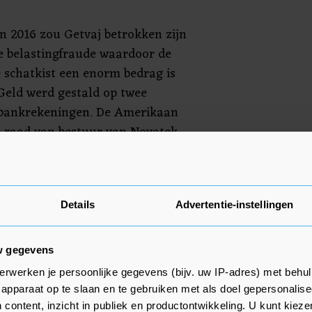
n 2016 zou Getvaj betrokken zijn
de belastingfraude waardoor de
schatkist een enorm bedrag is
Geld werd gestald op twee
e bankrekeningen. De Amerikaan
e raad van bestuur van Novatek,
bedrijven van Rusland. In 2010
aatsvervangend hoofd van die
Details
Advertentie-instellingen
tvaj voor de rechter. Novatek
 geven op zijn aanhouding.
w gegevens
erwerken je persoonlijke gegevens (bijv. uw IP-adres) met behul
apparaat op te slaan en te gebruiken met als doel gepersonalise
 content, inzicht in publiek en productontwikkeling. U kunt kiez