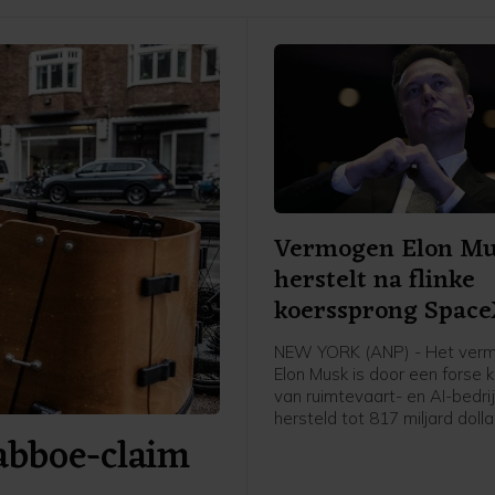
Vermogen Elon M
herstelt na flinke
koerssprong Spac
NEW YORK (ANP) - Het ver
Elon Musk is door een forse 
van ruimtevaart- en AI-bedr
hersteld tot 817 miljard dolla
Babboe-claim
heeft persbureau Bloomberg 
in zijn Billionaires Index. Om
dat ongeveer 707 miljard eur