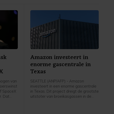
usk
Amazon investeert in
enorme gascentrale in
eX
Texas
mogen van
SEATTLE (ANP/AFP) - Amazon
koerswinst
investeert in een enorme gascentrale
ijf SpaceX
in Texas. Dit project dreigt de grootste
r. Dat
uitstoter van broeikasgassen in de
becijferd
Verenigde Staten te worden. Het
gerekend is
techconcern heeft de extra energie
o.
nodig om meer te kunnen doen met