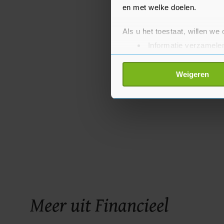
en met welke doelen.
Als u het toestaat, willen we
Informatie verzamelen
Uw apparaat identific
Lees meer over hoe uw perso
Weigeren
toestemming op elk moment wi
Met cookies werkt onze websi
ons cookiebeleid bekijken en 
Meer uit Financieel