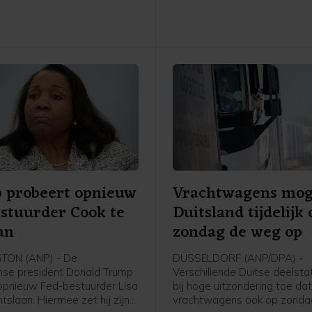
 probeert opnieuw
Vrachtwagens mog
stuurder Cook te
Duitsland tijdelijk
an
zondag de weg op
ON (ANP) - De
DÜSSELDORF (ANP/DPA) -
se president Donald Trump
Verschillende Duitse deelst
opnieuw Fed-bestuurder Lisa
bij hoge uitzondering toe da
tslaan. Hiermee zet hij zijn
vrachtwagens ook op zond