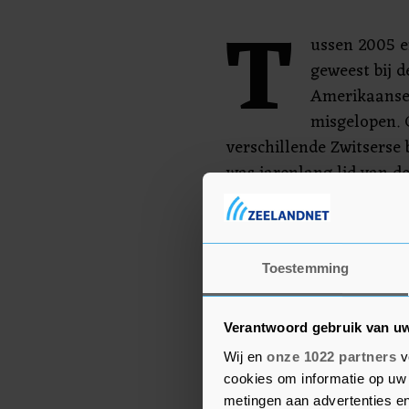
T
ussen 2005 e
geweest bij 
Amerikaanse 
misgelopen. 
verschillende Zwitsers
was jarenlang lid van d
een van de grootste gas
werd hij benoemd tot pl
raad.
Toestemming
Donderdag verschijnt Ge
weigerde commentaar te
Verantwoord gebruik van u
Wij en
onze 1022 partners
v
cookies om informatie op uw 
metingen aan advertenties en