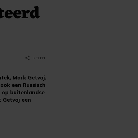
teerd
share
DELEN
tek, Mark Getvaj,
 ook een Russisch
) op buitenlandse
t Getvaj een