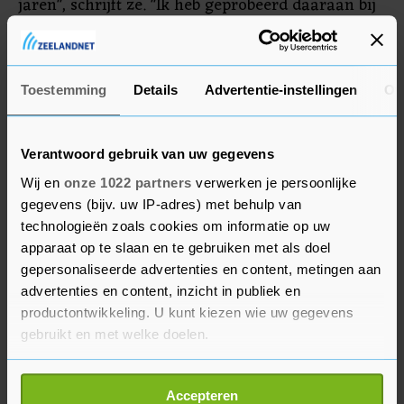
jaren", schrijft ze. "Ik heb geprobeerd daaraan bij
te dragen. Tot nu toe zijn we echter niet zo ver
gekomen als ik denk dat we moesten." In de
Bondsdag heeft Die Linke 39 van de 736 zetels.
Toestemming
Details
Advertentie-instellingen
Ov
Verantwoord gebruik van uw gegevens
Wij en
onze 1022 partners
verwerken je persoonlijke
gegevens (bijv. uw IP-adres) met behulp van
technologieën zoals cookies om informatie op uw
apparaat op te slaan en te gebruiken met als doel
gepersonaliseerde advertenties en content, metingen aan
advertenties en content, inzicht in publiek en
productontwikkeling. U kunt kiezen wie uw gegevens
gebruikt en met welke doelen.
Als u het toestaat, willen we ook graag:
Accepteren
Informatie verzamelen over uw geografische