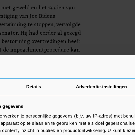
 met geweld en het zaaien van
estiging van Joe Bidens
verwinning te stoppen, vervolgde
senator. Hij had eerder al gezegd
e bestorming overtredingen heeft
et de impeachmentprocedure kan
 de Senaat zich hierover buigt is
et Capitool kwamen vijf mensen
Details
Advertentie-instellingen
rden sommige parlementariërs in
w gegevens
erwerken je persoonlijke gegevens (bijv. uw IP-adres) met behul
apparaat op te slaan en te gebruiken met als doel gepersonalise
 content, inzicht in publiek en productontwikkeling. U kunt kiez