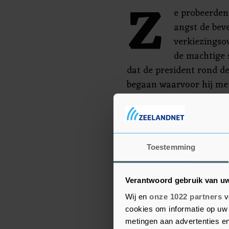
Z
e probeerden
angst de bev
verkiezingso
de machtige 
dat de president rond d
begaan waarvoor hij m
worden afgezet. Wanneer
nog onduidelijk.
Bij de bestorming van h
Toestemming
om het leven en verkee
doodsangst.
Verantwoord gebruik van u
Wij en
onze 1022 partners
v
cookies om informatie op uw 
metingen aan advertenties en