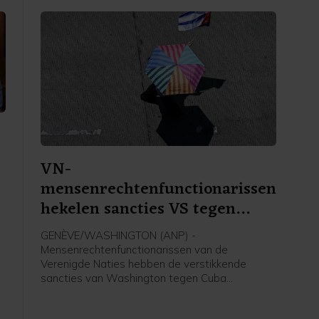
VN-
mensenrechtenfunctionarissen
hekelen sancties VS tegen
Cuba
GENÈVE/WASHINGTON (ANP) -
Mensenrechtenfunctionarissen van de
Verenigde Naties hebben de verstikkende
sancties van Washington tegen Cuba
veroordeeld. De internationale gemeenschap
wordt opgeroepen te voorkomen dat het eiland
h