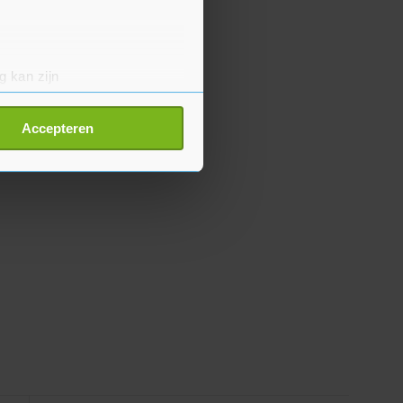
g kan zijn
erprinting)
t
detailgedeelte
in. U kunt uw
Accepteren
p onze cookiepagina kun je