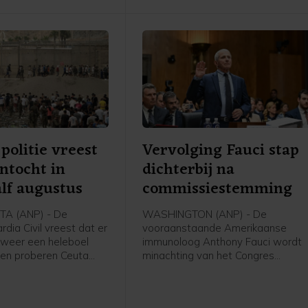
doet", om vervolgens enkele van
zijn successen op te sommen.
politie vreest
Vervolging Fauci stap
ntocht in
dichterbij na
lf augustus
commissiestemming
A (ANP) - De
WASHINGTON (ANP) - De
dia Civil vreest dat er
vooraanstaande Amerikaanse
 weer een heleboel
immunoloog Anthony Fauci wordt
en proberen Ceuta
minachting van het Congres
ngen. Bronnen bij de
verweten. Dit vanwege zijn
de nieuwszender 20
weigering inhoudelijke vragen te
gen dat de toestand
beantwoorden tijdens een