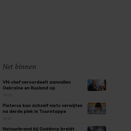
Net binnen
VN-chef veroordeelt aanvallen
Oekraïne en Rusland op
burgerdoelen
19:25
Pieterse kan zichzelf niets verwijten
na derde plek in Touretappe
19:22
Natuurbrand bij Ouddorp breidt