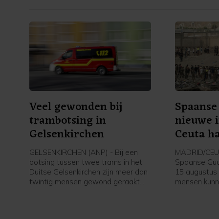
Veel gewonden bij
Spaanse 
trambotsing in
nieuwe i
Gelsenkirchen
Ceuta ha
GELSENKIRCHEN (ANP) - Bij een
MADRID/CEUT
botsing tussen twee trams in het
Spaanse Guar
Duitse Gelsenkirchen zijn meer dan
15 augustus
twintig mensen gewond geraakt.
mensen kunn
Drie mensen zijn levensgevaarlijk
binnen te dri
gewond geraakt, zeven zwaar en
politie van 
veertien licht, melden plaatselijke
minutos zeg