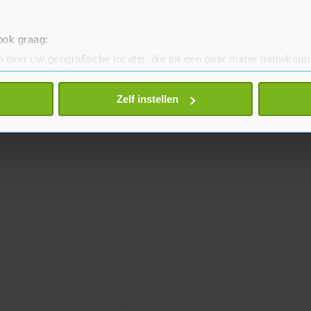
 ook graag:
 over uw geografische locatie, die tot een paar meter nauwkeuri
eren door het actief te scannen op specifieke eigenschappen (fing
onlijke gegevens worden verwerkt en stel uw voorkeuren in he
Zelf instellen
jzigen of intrekken in de Cookieverklaring.
te beter en wordt jouw bezoek makkelijker en persoonlijker. O
je gemaakte keuze altijd wijzigen of intrekken.