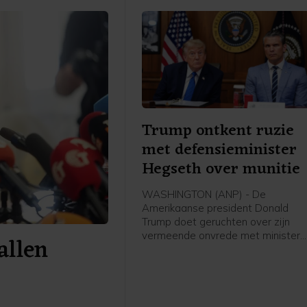
Trump ontkent ruzie
met defensieminister
Hegseth over munitie
WASHINGTON (ANP) - De
Amerikaanse president Donald
Trump doet geruchten over zijn
vermeende onvrede met minister
allen
van Defensie Pete Hegseth af als
"onwaar en totaal nergens op
gestoeld". In een bericht op Truth
Social schrijft Trump "extreem blij
te zijn met werk dat Pete Hegset