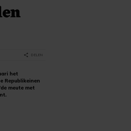
len
share
DELEN
ari het
de Republikeinen
"de meute met
nt.