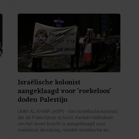
door gebrek aan eerste levensbehoeften "een
stil Gaza" wordt.
Israëlische kolonist
aangeklaagd voor 'roekeloos'
doden Palestijn
UMM AL KHAIR (ANP) - Een Israëlische kolonist
die de Palestijnse activist Awdah Hathaleen
om het leven bracht is aangeklaagd voor
roekeloze doodslag, melden Israëlische en
internationale media. Al Jazeera meldt op basis