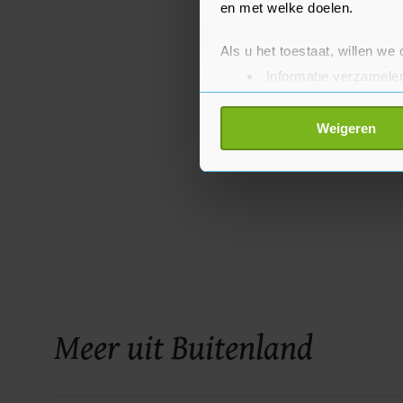
en met welke doelen.
Als u het toestaat, willen we
Informatie verzamelen
Uw apparaat identific
Lees meer over hoe uw perso
Weigeren
toestemming op elk moment wi
Met cookies werkt onze websi
ons cookiebeleid bekijken en 
Meer uit Buitenland