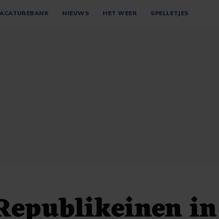
ACATUREBANK
NIEUWS
HET WEER
SPELLETJES
Republikeinen in