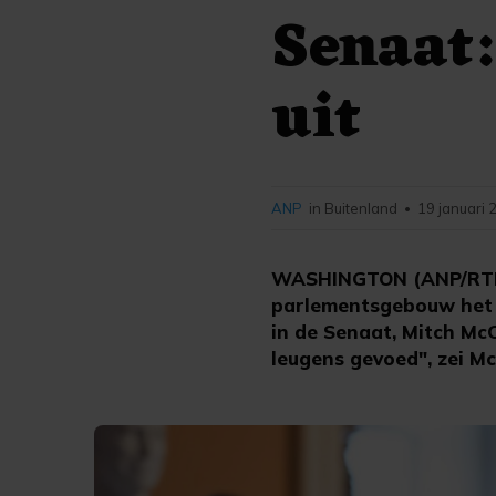
Senaat:
uit
ANP
in Buitenland
19 januari 
•
WASHINGTON (ANP/RTR/A
parlementsgebouw het C
in de Senaat, Mitch M
leugens gevoed", zei M