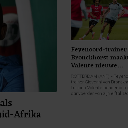
Feyenoord-trainer
Bronckhorst maak
Valente nieuwe
aanvoerder
ROTTERDAM (ANP) - Feyeno
trainer Giovanni van Bronckh
Luciano Valente benoemd to
aanvoerder van zijn elftal. D
als
Feyenoord via social media
bekendgemaakt.
uid-Afrika