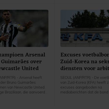
kampioen Arsenal
Excuses voetbalbo
 Guimarães over
Zuid-Korea na sek
wcastle United
diensten voor arbi
NP/RTR) - Arsenal heeft
SEOUL (ANP/RTR) - De voet
der Bruno Guimarães
van Zuid-Korea (KFA) heeft z
men van Newcastle United.
excuses aangeboden na
ge Braziliaan, die aanvoerder
mediaberichten dat de bond
ewcastle, heeft een contract
en 2012 seksuele diensten h
 seizoenen met de optie van
geregeld en betaald voor bu
eizoen getekend.
scheidsrechters die in het l