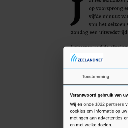
J
ames Maddison ze
op voorsprong en
vijfde minuut van
van het seizoen 
zondag een uitwedstrijd 
Leicester had de afgelop
gewonnen. Tegen Everto
2-2.
Dinsdag neemt Leicester
Toestemming
eerder op de dag met 1
Verantwoord gebruik van u
Wij en
onze 1022 partners
v
cookies om informatie op uw 
metingen aan advertenties en
en met welke doelen.