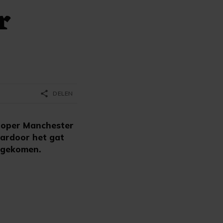
r
share
DELEN
ploper Manchester
ardoor het gat
n gekomen.