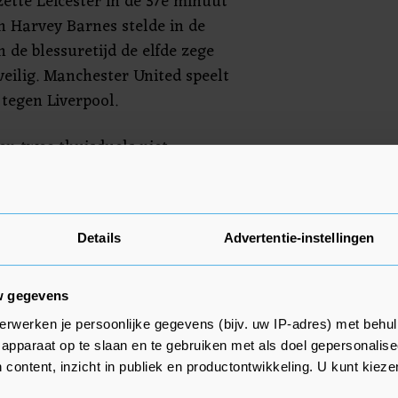
tte Leicester in de 37e minuut
 Harvey Barnes stelde in de
 de blessuretijd de elfde zege
veilig. Manchester United speelt
tegen Liverpool.
en twee thuisduels niet
n werd het 0-2 en tegen United
 het thuis op tegen Chelsea, dat
Details
Advertentie-instellingen
-0 won van Fulham.
w gegevens
erwerken je persoonlijke gegevens (bijv. uw IP-adres) met behul
apparaat op te slaan en te gebruiken met als doel gepersonalise
 content, inzicht in publiek en productontwikkeling. U kunt kiez