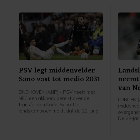
PSV legt middenvelder
Lands
Sano vast tot medio 2031
neemt
van Ne
EINDHOVEN (ANP) - PSV heeft met
NEC een akkoord bereikt over de
LONDEN (A
transfer van Kodai Sano. De
middenvel
landskampioen meldt dat de 22-jarige
overgeno
middenvelder een contract tot medio
De 28-jari
2031 tekent.
was bij N
voor vier
nog een s