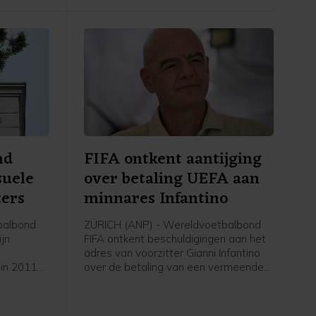
nd
FIFA ontkent aantijging
suele
over betaling UEFA aan
ters
minnares Infantino
balbond
ZÜRICH (ANP) - Wereldvoetbalbond
ijn
FIFA ontkent beschuldigingen aan het
adres van voorzitter Gianni Infantino
 in 2011
over de betaling van een vermeende
eeft
minnares van de Zwitser in zijn tijd als
itenlandse
secretaris-generaal bij de Europese
and waren
voetbalbond UEFA. De Britse krant The