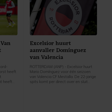
 Van
Excelsior huurt
t
aanvaller Domínguez
van Valencia
ord-
ROTTERDAM (ANP) - Excelsior huurt
orst heeft
Mario Domínguez voor één seizoen
t
van Valencia CF Mestalla. De 22-jarige
at heeft
spits komt per direct over en sluit
meteen aan bij de selectie, meldt de
Rotterdamse Eredivisieclub, die ook
een optie tot koop heeft opgenomen
in de overeenkomst.