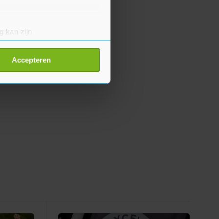
g kan zijn
erprinting)
t
detailgedeelte
in. U kunt uw
Accepteren
p onze cookiepagina kun je