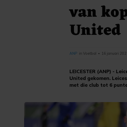
van ko
United
ANP
in Voetbal
16 januari 202
•
LEICESTER (ANP) - Leic
United gekomen. Leice
met die club tot 6 punt