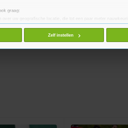
 ook graag:
 over uw geografische locatie, die tot een paar meter nauwkeuri
eren door het actief te scannen op specifieke eigenschappen (fing
onlijke gegevens worden verwerkt en stel uw voorkeuren in he
Zelf instellen
jzigen of intrekken in de Cookieverklaring.
te beter en wordt jouw bezoek makkelijker en persoonlijker. O
je gemaakte keuze altijd wijzigen of intrekken.