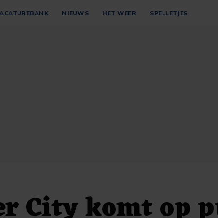
ACATUREBANK
NIEUWS
HET WEER
SPELLETJES
er City komt op 