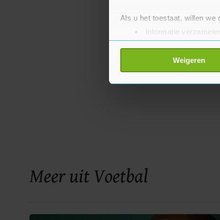
Als u het toestaat, willen we
Informatie verzamelen
Uw apparaat identific
Lees meer over hoe uw perso
Weigeren
toestemming op elk moment wi
Met cookies werkt onze websi
ons cookiebeleid bekijken en 
Meer uit Voetbal