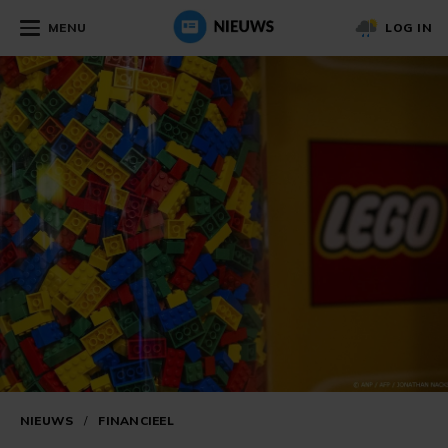
MENU
LOG IN
NIEUWS
/
FINANCIEEL