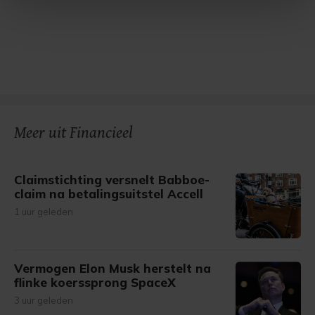
Met cookies werkt onze website beter en wordt jouw
bezoek makkelijker en persoonlijker. Op
onze cookiepagina kun je ons cookiebeleid bekijken en je
gemaakte keuze altijd wijzigen of intrekken.
Meer uit Financieel
Claimstichting versnelt Babboe-
claim na betalingsuitstel Accell
1 uur geleden
Vermogen Elon Musk herstelt na
flinke koerssprong SpaceX
3 uur geleden