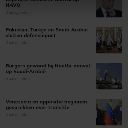
NAVO
intrekken in de Cookieverklaring.
3 uur geleden
Met cookies werkt onze website beter en wordt jouw
bezoek makkelijker en persoonlijker. Op
Pakistan, Turkije en Saudi-Arabië
onze cookiepagina kun je ons cookiebeleid bekijken en je
sluiten defensiepact
gemaakte keuze altijd wijzigen of intrekken.
3 uur geleden
Burgers gewond bij Houthi-aanval
op Saudi-Arabië
5 uur geleden
Venezuela en oppositie beginnen
gesprekken over transitie
5 uur geleden