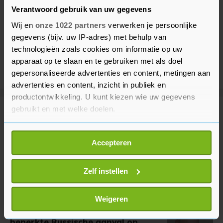
Verantwoord gebruik van uw gegevens
Wij en
onze 1022 partners
verwerken je persoonlijke
gegevens (bijv. uw IP-adres) met behulp van
technologieën zoals cookies om informatie op uw
apparaat op te slaan en te gebruiken met als doel
gepersonaliseerde advertenties en content, metingen aan
advertenties en content, inzicht in publiek en
productontwikkeling. U kunt kiezen wie uw gegevens
gebruikt en met welke doelen.
Meer uit Buitenland
Als u het toestaat, willen we ook graag:
Accepteren
Informatie verzamelen over uw geografische
Doden en gewonden bij
schietpartij op Thaise school
locatie, die tot een paar meter nauwkeurig kan zijn
Uw apparaat identificeren door het actief te
Zelf instellen
23 minuten geleden
scannen op specifieke eigenschappen (fingerprinting)
Lees meer over hoe uw persoonlijke gegevens worden
Weigeren
verwerkt en stel uw voorkeuren in het
detailgedeelte
in.
WSJ: VS houden rekening met
U kunt uw toestemming op elk moment wijzigen of
beperkte Russische aanval op