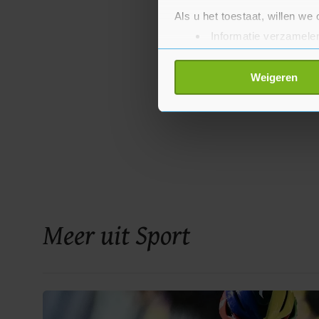
Als u het toestaat, willen we
Informatie verzamelen
Uw apparaat identific
Lees meer over hoe uw perso
Weigeren
toestemming op elk moment wi
Met cookies werkt onze websi
ons cookiebeleid bekijken en 
Meer uit Sport