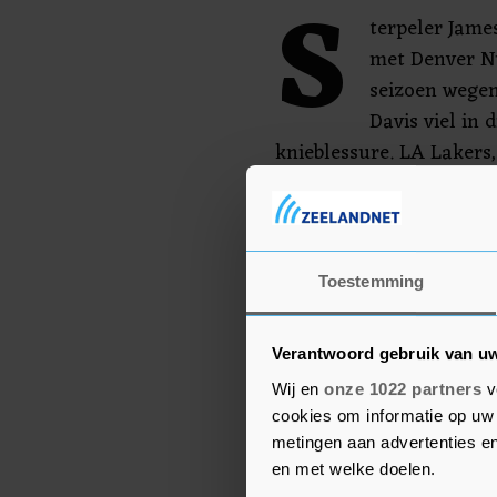
S
terpeler Jame
met Denver Nu
seizoen wegen
Davis viel in 
knieblessure. LA Lakers
Conference, heeft de laa
Los Angeles Clippers is
Conference. De ploeg was
Toestemming
Lakers: 112-102.
Verantwoord gebruik van u
Wij en
onze 1022 partners
v
cookies om informatie op uw 
metingen aan advertenties en
en met welke doelen.