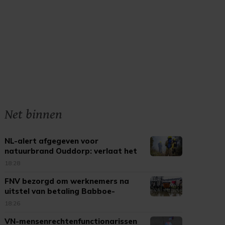
Net binnen
NL-alert afgegeven voor
natuurbrand Ouddorp: verlaat het
gebied
18:28
FNV bezorgd om werknemers na
uitstel van betaling Babboe-
moeder
18:26
VN-mensenrechtenfunctionarissen