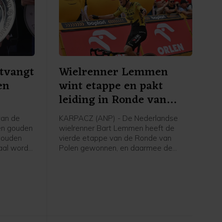
tvangt
Wielrenner Lemmen
en
wint etappe en pakt
leiding in Ronde van
Polen
van de
KARPACZ (ANP) - De Nederlandse
een gouden
wielrenner Bart Lemmen heeft de
gouden
vierde etappe van de Ronde van
aal wordt
Polen gewonnen, en daarmee de
taan van
leiding in het algemeen klassement
kt door
overgenomen. Het is de eerste
o meldt de
profzege voor de 30-jarige renner van
Visma - Lease a Bike. Hij klopte de
Italiaan Christian Scaroni in Karpacz.
Axel Laurance uit Frankrijk werd derde
op 14 seconden.