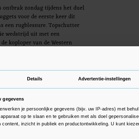
s ontbrak zondag tijdens het duel
ggets voor de eerste keer dit
s een rugblessure. Topschutter
die wedstrijd uit met een
, de koploper van de Western
tste drie wedstrijden verloren.
 de nummer vier van de Western
 in oktober te sterk voor de
Details
Advertentie-instellingen
w gegevens
erwerken je persoonlijke gegevens (bijv. uw IP-adres) met behul
apparaat op te slaan en te gebruiken met als doel gepersonalise
 content, inzicht in publiek en productontwikkeling. U kunt kiez