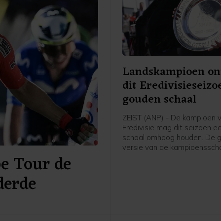
Landskampioen on
dit Eredivisieseizo
gouden schaal
ZEIST (ANP) - De kampioen 
Eredivisie mag dit seizoen 
schaal omhoog houden. De 
versie van de kampioenssch
pe Tour de
ter ere van het 70-jarig bes
het betaald voetbal uitgerei
derde
Eredivisie CV en de KNVB, z
voetbalbond.