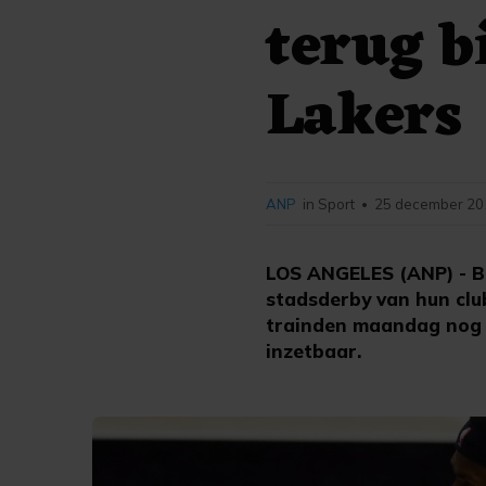
terug b
Lakers
ANP
in Sport
25 december 201
•
LOS ANGELES (ANP) - Ba
stadsderby van hun clu
trainden maandag nog n
inzetbaar.