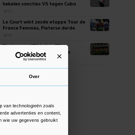
hekelen sancties VS tegen Cuba
18:21
Le Court wint zesde etappe Tour de
France Femmes, Pieterse derde
18:15
Plusje voor AEX-index, SBM
Offshore fors hoger na cijfers
17:54
Over
p van technologieën zoals
erde advertenties en content,
en wie uw gegevens gebruikt