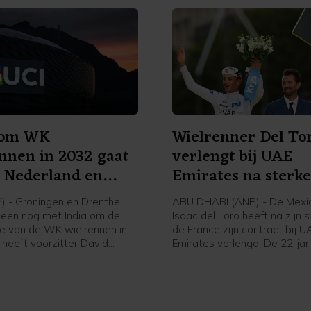
d om WK
Wielrenner Del To
nnen in 2032 gaat
verlengt bij UAE
 Nederland en
Emirates na sterk
) - Groningen en Drenthe
ABU DHABI (ANP) - De Mexi
lleen nog met India om de
Isaac del Toro heeft na zijn 
ie van de WK wielrennen in
de France zijn contract bij 
 heeft voorzitter David
Emirates verlengd. De 22-jar
nt van de internationale
wielrenner ligt daardoor de
nd UCI bekendgemaakt
vijf jaar nog vast bij de ploe
n interview. Eigenaar Thijs
daarin ook onder anderen vij
van wielerorganisatie
Tourwinnaar en regerend