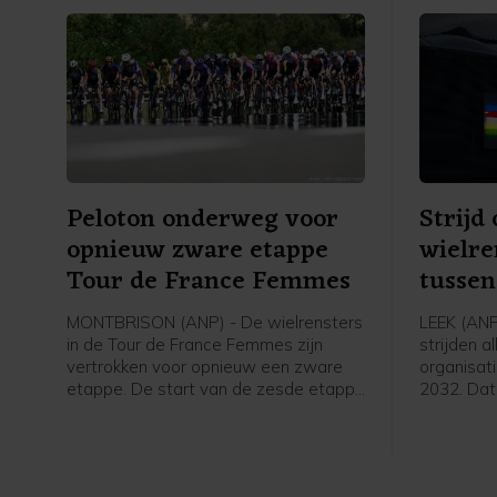
Peloton onderweg voor
Strij
opnieuw zware etappe
wielre
Tour de France Femmes
tussen
India
MONTBRISON (ANP) - De wielrensters
LEEK (ANP
in de Tour de France Femmes zijn
strijden a
vertrokken voor opnieuw een zware
organisat
etappe. De start van de zesde etappe
2032. Dat
was in het bij Lyon gelegen
Lappartie
Montbrison, de finish is na 153
wielerbo
kilometer in Tournon-sur-Rhône.
tijdens ee
Rondhuis 