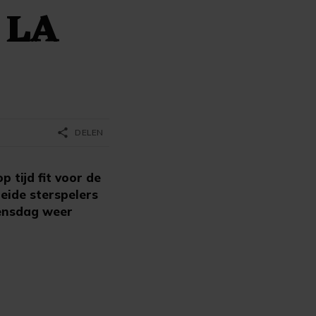
g LA
share
DELEN
 tijd fit voor de
eide sterspelers
oensdag weer