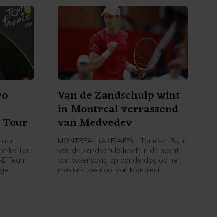
ro
Van de Zandschulp wint
in Montreal verrassend
e Tour
van Medvedev
caan
MONTREAL (ANP/AFP) - Tenniser Botic
sterke Tour
van de Zandschulp heeft in de nacht
UAE Team
van woensdag op donderdag op het
ige
masterstoernooi van Montreal
 komende
verrassend gewonnen van de als
g met
vierde geplaatste Daniil Medvedev.
fvoudig
Van de Zandschulp versloeg de
kampioen van 2021 in twee sets: 6-3