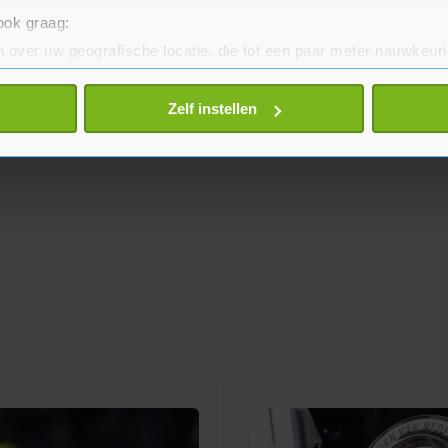
 ook graag:
 over uw geografische locatie, die tot een paar meter nauwkeuri
eren door het actief te scannen op specifieke eigenschappen (fing
onlijke gegevens worden verwerkt en stel uw voorkeuren in he
Zelf instellen
jzigen of intrekken in de Cookieverklaring.
te beter en wordt jouw bezoek makkelijker en persoonlijker. O
je gemaakte keuze altijd wijzigen of intrekken.