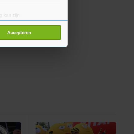
g kan zijn
erprinting)
t
detailgedeelte
in. U kunt uw
Accepteren
p onze cookiepagina kun je