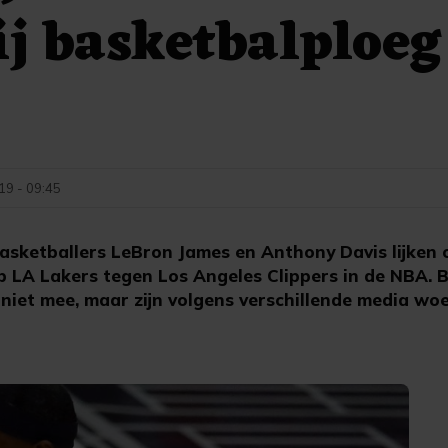
ij basketbalploe
9 - 09:45
sketballers LeBron James en Anthony Davis lijken op
b LA Lakers tegen Los Angeles Clippers in de NBA. B
iet mee, maar zijn volgens verschillende media w