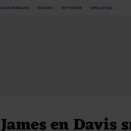
ACATUREBANK
NIEUWS
HET WEER
SPELLETJES
James en Davis s