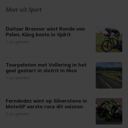
onze cookiepagina kun je ons cookiebeleid bekijken en je
Meer uit Sport
gemaakte keuze altijd wijzigen of intrekken.
Duitser Brenner wint Ronde van
Polen, Küng beste in tijdrit
1 uur geleden
Tourpeloton met Vollering in het
geel gestart in slotrit in Nice
1 uur geleden
Fernández wint op Silverstone in
MotoGP eerste race dit seizoen
3 uur geleden