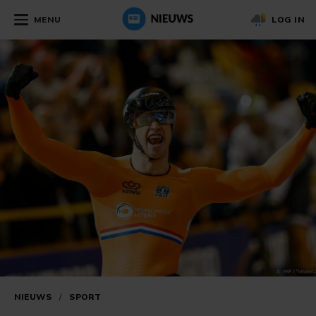
MENU
LOG IN
NIEUWS
/
SPORT