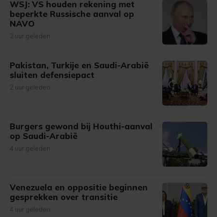
WSJ: VS houden rekening met
beperkte Russische aanval op
NAVO
2 uur geleden
Pakistan, Turkije en Saudi-Arabië
sluiten defensiepact
2 uur geleden
Burgers gewond bij Houthi-aanval
op Saudi-Arabië
4 uur geleden
Venezuela en oppositie beginnen
gesprekken over transitie
4 uur geleden