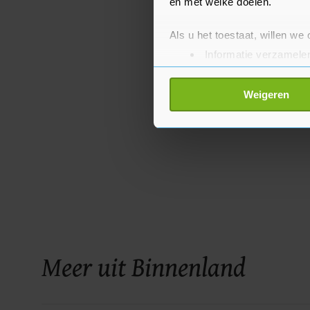
en met welke doelen.
Als u het toestaat, willen we
Informatie verzamelen
Uw apparaat identific
Lees meer over hoe uw perso
Weigeren
toestemming op elk moment wi
Met cookies werkt onze websi
ons cookiebeleid bekijken en 
Meer uit Binnenland