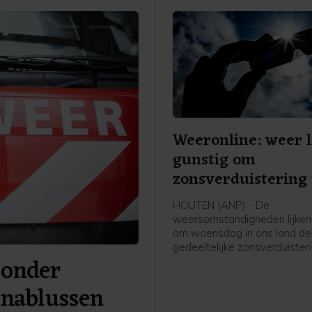
Weeronline: weer l
gunstig om
zonsverduistering 
zien
HOUTEN (ANP) - De
weersomstandigheden lijken
om woensdag in ons land de
gedeeltelijke zonsverduister
 onder
kunnen zien. Weeronline ver
zoals het er nu naar uitziet, 
 nablussen
grootschalige, lage bewolkin
zicht belemmert. Om het ver