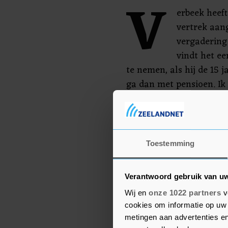
V
erbeek heef
vertrek aan
vergadering 
vindt het e
te nemen, als hij de 15 j
ga dan met pensioen. Ik
heel veel plezier, maar 
voor een opvolger."
De komende maanden zul
Toestemming
Flevoland de procedure 
Verbeek, aldus Provincie
Verantwoord gebruik van u
Wij en
onze 1022 partners
v
cookies om informatie op uw 
metingen aan advertenties en