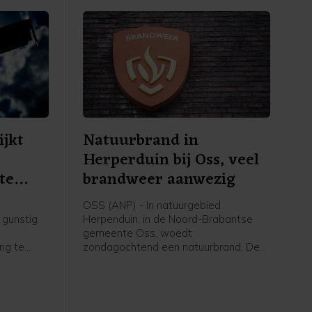
ijkt
Natuurbrand in
Herperduin bij Oss, veel
te
brandweer aanwezig
OSS (ANP) - In natuurgebied
 gunstig
Herpenduin, in de Noord-Brabantse
gemeente Oss, woedt
ing te
zondagochtend een natuurbrand. De
wacht,
brandweer is met veel voertuigen,
geen
onder meer waterwagens, aanwezig.
g die het
Volgens een woordvoerster van de
schijnsel
veiligheidsregio gaat het om een