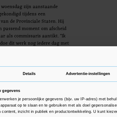
t woensdag zijn aanstaande
gekondigd tijdens een
van de Provinciale Staten. Hij
en passend moment om afscheid
aar als commissaris aantikt. "Ik
 doe dit werk nog iedere dag met
vroeg of laat moet je plaatsmaken
len Provinciale Staten van
Details
Advertentie-instellingen
opstarten voor de opvolging van
 Flevoland.
w gegevens
erwerken je persoonlijke gegevens (bijv. uw IP-adres) met behul
apparaat op te slaan en te gebruiken met als doel gepersonalise
 content, inzicht in publiek en productontwikkeling. U kunt kiez