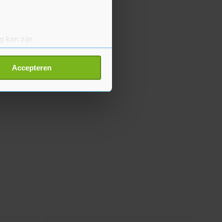
g kan zijn
erprinting)
t
detailgedeelte
in. U kunt uw
Accepteren
p onze cookiepagina kun je