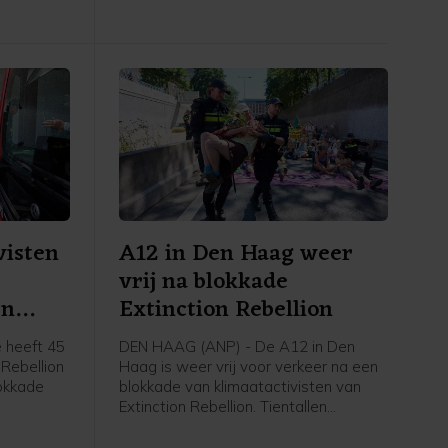
, is
gebied van 100 bij 150 meter.
visten
A12 in Den Haag weer
vrij na blokkade
en
Extinction Rebellion
 heeft 45
DEN HAAG (ANP) - De A12 in Den
 Rebellion
Haag is weer vrij voor verkeer na een
okkade
blokkade van klimaatactivisten van
Extinction Rebellion. Tientallen
t nog vast
betogers gingen rond het middaguur
gent,
de snelweg op, waardoor de rijbaan