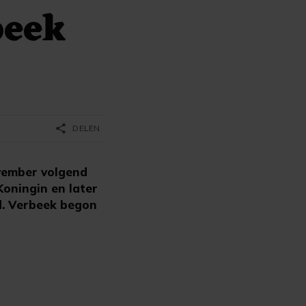
beek
share
DELEN
vember volgend
 Koningin en later
d. Verbeek begon