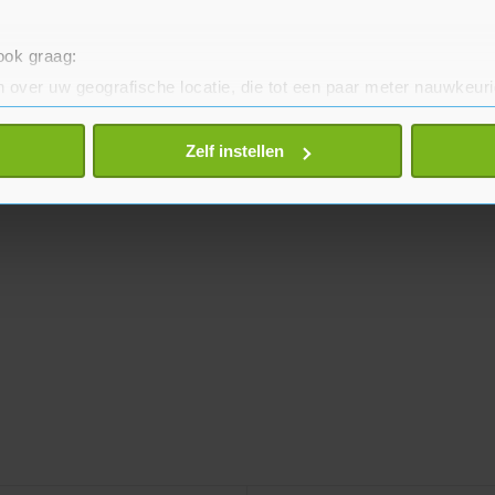
 ook graag:
 over uw geografische locatie, die tot een paar meter nauwkeuri
eren door het actief te scannen op specifieke eigenschappen (fing
onlijke gegevens worden verwerkt en stel uw voorkeuren in he
Zelf instellen
jzigen of intrekken in de Cookieverklaring.
te beter en wordt jouw bezoek makkelijker en persoonlijker. O
je gemaakte keuze altijd wijzigen of intrekken.