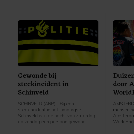
Gewonde bij
Duize
steekincident in
door 
Schinveld
World
SCHINVELD (ANP) - Bij een
AMSTERDA
steekincident in het Limburgse
mensen h
Schinveld is in de nacht van zaterdag
Amsterda
op zondag een persoon gewond
WorldPrid
geraakt. Het slachtoffer is voor
WorldPrid
behandeling naar een ziekenhuis
optocht b