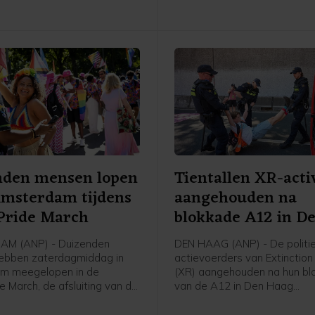
goed te kunnen aanschouwen
helder weer nodig.
nden mensen lopen
Tientallen XR-acti
Amsterdam tijdens
aangehouden na
Pride March
blokkade A12 in D
Haag
M (ANP) - Duizenden
DEN HAAG (ANP) - De politie
ebben zaterdagmiddag in
actievoerders van Extinction
m meegelopen in de
(XR) aangehouden na hun bl
e March, de afsluiting van de
van de A12 in Den Haag
e. Om 16.30 uur begon de
zaterdagmiddag. Een man zi
ij het Amsterdamse Martin
voor mishandeling van een a