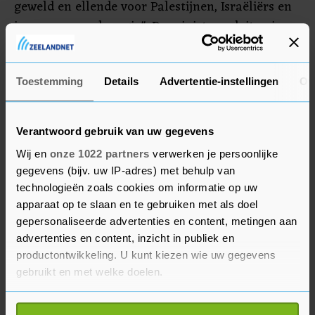
geweld en ellende voor Palestijnen, Israëliërs en
inwoners van de regio". De ministers pleiten in
hun verklaring voor een tweestatenoplossing. De
Palestijnen moeten dan een eigen staat krijgen
met Oost-Jeruzalem als hoofdstad.
Toestemming
Details
Advertentie-instellingen
Ov
Verantwoord gebruik van uw gegevens
Wij en
onze 1022 partners
verwerken je persoonlijke
gegevens (bijv. uw IP-adres) met behulp van
technologieën zoals cookies om informatie op uw
apparaat op te slaan en te gebruiken met als doel
gepersonaliseerde advertenties en content, metingen aan
advertenties en content, inzicht in publiek en
productontwikkeling. U kunt kiezen wie uw gegevens
gebruikt en met welke doelen.
Als u het toestaat, willen we ook graag: