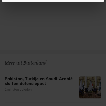
U kunt uw toestemming op elk moment wijzigen of
intrekken in de Cookieverklaring.
Met cookies werkt onze website beter en wordt jouw
bezoek makkelijker en persoonlijker. Op
onze cookiepagina kun je ons cookiebeleid bekijken en je
gemaakte keuze altijd wijzigen of intrekken.
Meer uit Buitenland
Pakistan, Turkije en Saudi-Arabië
sluiten defensiepact
2 minuten geleden