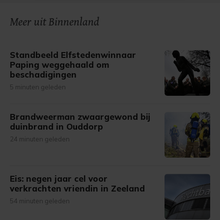
onze cookiepagina kun je ons cookiebeleid bekijken en je
Meer uit Binnenland
gemaakte keuze altijd wijzigen of intrekken.
Standbeeld Elfstedenwinnaar
Paping weggehaald om
beschadigingen
5 minuten geleden
Brandweerman zwaargewond bij
duinbrand in Ouddorp
24 minuten geleden
Eis: negen jaar cel voor
verkrachten vriendin in Zeeland
54 minuten geleden