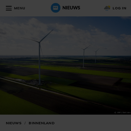
MENU
LOG IN
NIEUWS
/
BINNENLAND