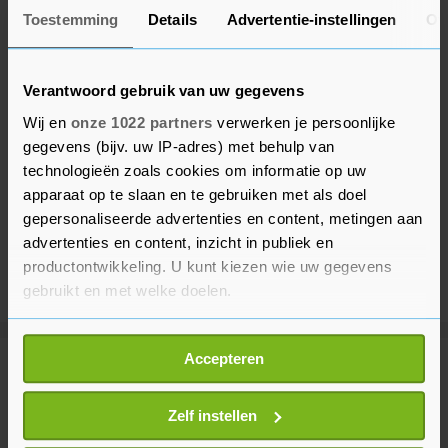
Toestemming
Details
Advertentie-instellingen
Ov
Verantwoord gebruik van uw gegevens
Wij en
onze 1022 partners
verwerken je persoonlijke
gegevens (bijv. uw IP-adres) met behulp van
technologieën zoals cookies om informatie op uw
apparaat op te slaan en te gebruiken met als doel
gepersonaliseerde advertenties en content, metingen aan
advertenties en content, inzicht in publiek en
productontwikkeling. U kunt kiezen wie uw gegevens
gebruikt en met welke doelen.
Als u het toestaat, willen we ook graag:
Accepteren
Informatie verzamelen over uw geografische
Meer uit Binnenland
locatie, die tot een paar meter nauwkeurig kan zijn
Uw apparaat identificeren door het actief te
Zelf instellen
scannen op specifieke eigenschappen (fingerprinting)
Natuurbrand in Limburgse