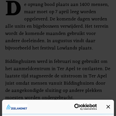
D
e opvang bood plaats aan 1400 mensen,
maar moet op 7 april leeg worden
opgeleverd. De komende dagen worden
alle units en bijgebouwen verwijderd. Het terrein
wordt de komende maanden gebruikt voor
andere doeleinden. In augustus vindt daar
bijvoorbeeld het festival Lowlands plaats.
Biddinghuizen werd in februari nog gebruikt om
het aanmeldcentrum in Ter Apel te ontlasten. De
laatste tijd stagneerde de uitstroom in Ter Apel
juist omdat mensen vanuit Biddinghuizen door
de aangekondigde sluiting op andere plekken
moesten worden ondergebracht.