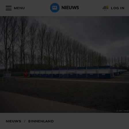
MENU
LOG IN
NIEUWS
/
BINNENLAND