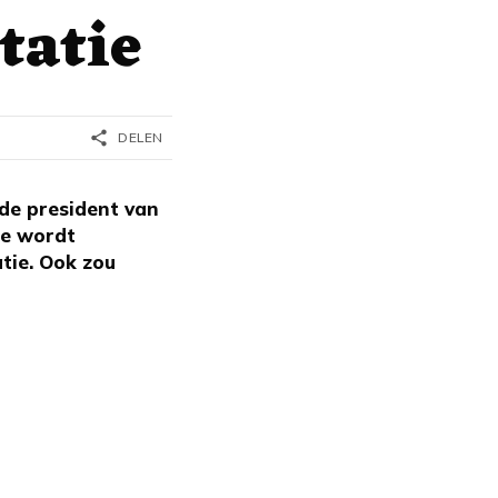
tatie
share
DELEN
de president van
ie wordt
tie. Ook zou