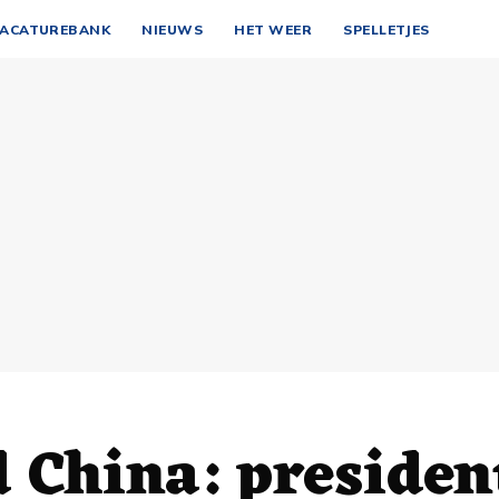
ACATUREBANK
NIEUWS
HET WEER
SPELLETJES
 China: presiden