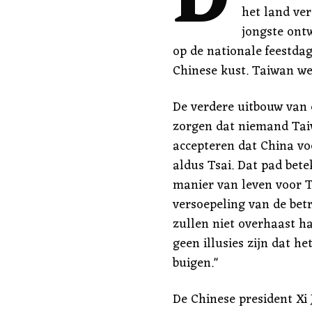
D
het land ver
jongste ont
op de nationale feestda
Chinese kust. Taiwan wer
De verdere uitbouw van 
zorgen dat niemand Tai
accepteren dat China voo
aldus Tsai. Dat pad bet
manier van leven voor T
versoepeling van de bet
zullen niet overhaast 
geen illusies zijn dat h
buigen."
De Chinese president Xi