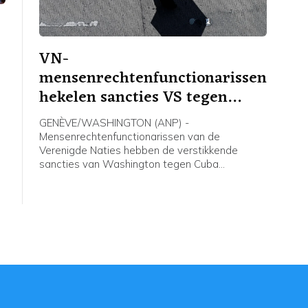
VN-
mensenrechtenfunctionarissen
hekelen sancties VS tegen
Cuba
GENÈVE/WASHINGTON (ANP) -
Mensenrechtenfunctionarissen van de
Verenigde Naties hebben de verstikkende
sancties van Washington tegen Cuba
veroordeeld. De internationale gemeenschap
wordt opgeroepen te voorkomen dat het eiland
h
door gebrek aan eerste levensbehoeften "een
stil Gaza" wordt.