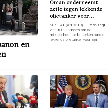
Oman onderneemt
actie tegen lekkende
olietanker voor
zuidkust
MUSCAT (ANP/RTR) - Oman zegt
zich in te spannen om de
milieuschade te beperken rond de
lekkende olietanker voor zijn
banon en
zuidkust. Dat melden staatsmedia
op gezag van het ministerie van
en
Transport.