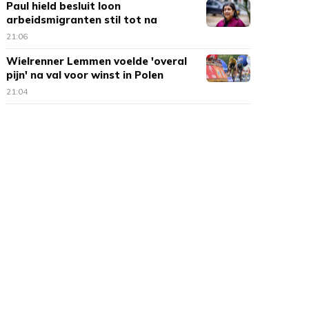
Paul hield besluit loon
arbeidsmigranten stil tot na
verkiezingen
21:06
Wielrenner Lemmen voelde 'overal
pijn' na val voor winst in Polen
21:04