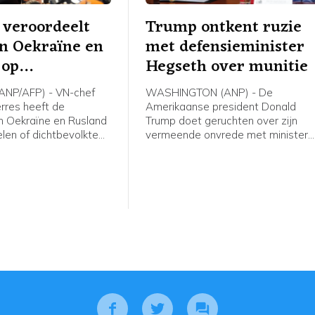
 veroordeelt
Trump ontkent ruzie
n Oekraïne en
met defensieminister
 op
Hegseth over munitie
oelen
NP/AFP) - VN-chef
WASHINGTON (ANP) - De
rres heeft de
Amerikaanse president Donald
n Oekraïne en Rusland
Trump doet geruchten over zijn
len of dichtbevolkte
vermeende onvrede met minister
veroordeeld. Hij roept
van Defensie Pete Hegseth af als
e partijen op hiermee
"onwaar en totaal nergens op
gestoeld". In een bericht op Truth
Social schrijft Trump "extreem blij
te zijn met werk dat Pete Hegset
doet", om vervolgens enkele van
zijn successen op te sommen.