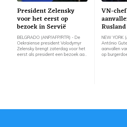
President Zelensky
VN-chef
voor het eerst op
aanvalle
bezoek in Servië
Rusland
burgerd
BELGRADO (ANP/AFP/RTR) - De
NEW YORK (A
Oekraïense president Volodymyr
António Gute
Zelensky brengt zaterdag voor het
aanvallen va
eerst als president een bezoek aan
op burgerdoe
Servië. Hij ontmoet daar zijn
gebieden fel 
Servische ambtgenoot Aleksandar
de strijdend
Vučić.
te stoppen.