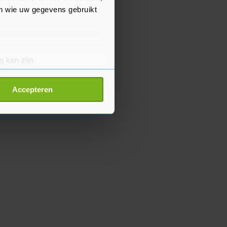
en wie uw gegevens gebruikt
g kan zijn
erprinting)
t
detailgedeelte
in. U kunt uw
Accepteren
p onze cookiepagina kun je