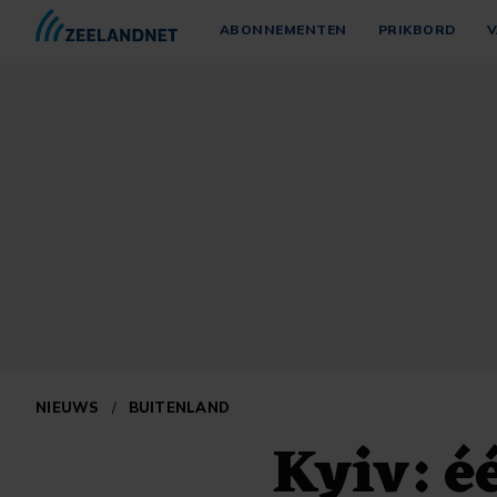
ABONNEMENTEN
PRIKBORD
V
NIEUWS
/
BUITENLAND
Kyiv: é