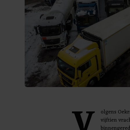
V
olgens Oekra
vijftien vr
binnengered