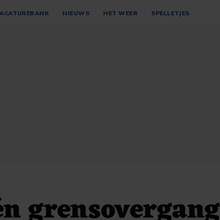
ACATUREBANK
NIEUWS
HET WEER
SPELLETJES
én grensovergan