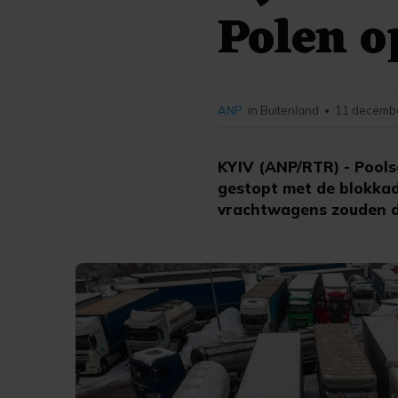
Polen o
ANP
in Buitenland
11 decembe
•
KYIV (ANP/RTR) - Poolse
gestopt met de blokkad
vrachtwagens zouden de