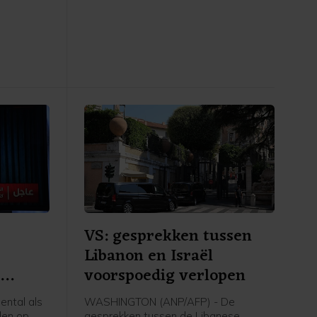
rsbureau
Saudi-Arabië geleide militaire coalitie
en
die de internationaal erkende regering
nwerking
van Jemen steunt.
 oorlog
n Iran.
VS: gesprekken tussen
Libanon en Israël
n
voorspoedig verlopen
ntal als
WASHINGTON (ANP/AFP) - De
len op
gesprekken tussen de Libanese