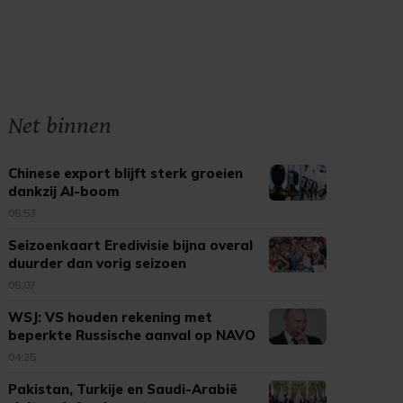
Net binnen
Chinese export blijft sterk groeien
dankzij AI-boom
05:53
Seizoenkaart Eredivisie bijna overal
duurder dan vorig seizoen
05:07
WSJ: VS houden rekening met
beperkte Russische aanval op NAVO
04:25
Pakistan, Turkije en Saudi-Arabië