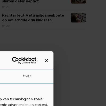
sluiten defensiepact
04:23
Rechter legt Meta miljoenenboete
op om schade aan kinderen
04:20
Over
p van technologieën zoals
erde advertenties en content,