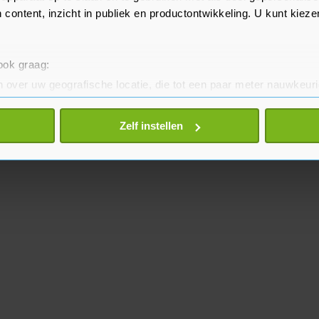
 content, inzicht in publiek en productontwikkeling. U kunt kiez
 ook graag:
 over uw geografische locatie, die tot een paar meter nauwkeuri
eren door het actief te scannen op specifieke eigenschappen (fing
onlijke gegevens worden verwerkt en stel uw voorkeuren in he
Zelf instellen
jzigen of intrekken in de Cookieverklaring.
te beter en wordt jouw bezoek makkelijker en persoonlijker. O
je gemaakte keuze altijd wijzigen of intrekken.