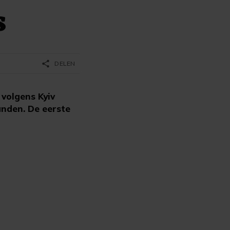
s
share
DELEN
 volgens Kyiv
anden. De eerste