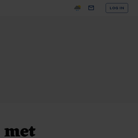
LOG IN
g met