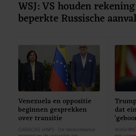
WSJ: VS houden rekening
beperkte Russische aanv
Venezuela en oppositie
Trump
beginnen gesprekken
dat ei
over transitie
'geboo
make
CARACAS (ANP) - De Venezolaanse
WASHINGT
regering en de oppositie zijn
een stree