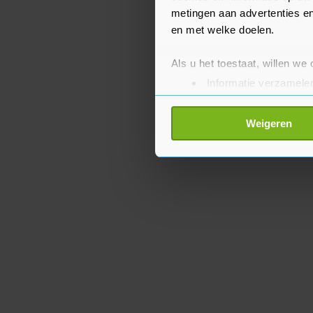
metingen aan advertenties en
en met welke doelen.
Als u het toestaat, willen we
Informatie verzamelen
Uw apparaat identific
Lees meer over hoe uw perso
Weigeren
toestemming op elk moment wi
Met cookies werkt onze websi
ons cookiebeleid bekijken en 