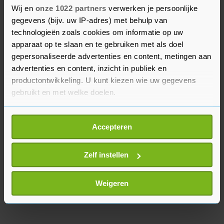
Wij en
onze 1022 partners
verwerken je persoonlijke
buitenlucht kunnen stemmen, waar de kans op
gegevens (bijv. uw IP-adres) met behulp van
besmetting met het coronavirus kleiner is. Zeker
technologieën zoals cookies om informatie op uw
60 van de gepeilde gemeenten geeft aan
apparaat op te slaan en te gebruiken met als doel
stemlocaties in tenten in te richten, in 41
gepersonaliseerde advertenties en content, metingen aan
gemeenten zullen mensen in een 'drive through'
advertenties en content, inzicht in publiek en
stembureau kunnen stemmen.
productontwikkeling. U kunt kiezen wie uw gegevens
gebruikt en met welke doelen.
Als u het toestaat, willen we ook graag:
Accepteren
Informatie verzamelen over uw geografische
locatie, die tot een paar meter nauwkeurig kan zijn
Uw apparaat identificeren door het actief te
Zelf instellen
scannen op specifieke eigenschappen (fingerprinting)
Lees meer over hoe uw persoonlijke gegevens worden
Weigeren
verwerkt en stel uw voorkeuren in het
detailgedeelte
in.
U kunt uw toestemming op elk moment wijzigen of
intrekken in de Cookieverklaring.