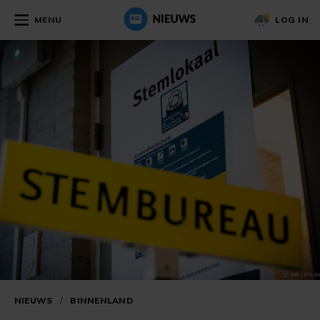
MENU
LOG IN
NIEUWS
/
BINNENLAND