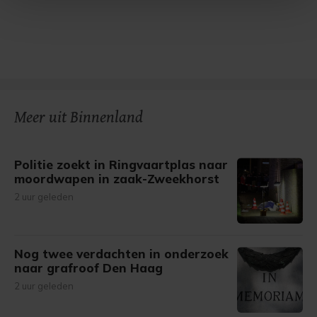
Met cookies werkt onze website beter en wordt jouw
bezoek makkelijker en persoonlijker. Op
onze cookiepagina kun je ons cookiebeleid bekijken en je
gemaakte keuze altijd wijzigen of intrekken.
Meer uit Binnenland
Politie zoekt in Ringvaartplas naar
moordwapen in zaak-Zweekhorst
2 uur geleden
Nog twee verdachten in onderzoek
naar grafroof Den Haag
2 uur geleden