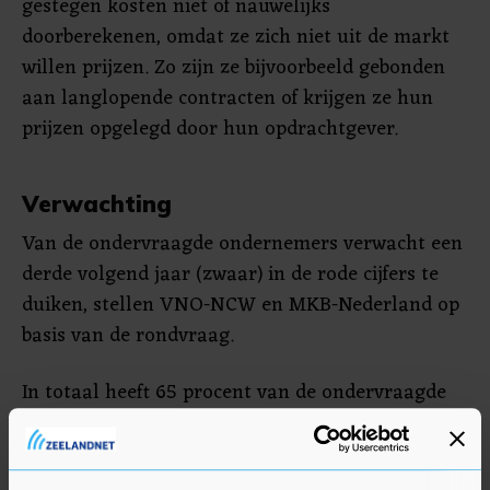
gestegen kosten niet of nauwelijks
doorberekenen, omdat ze zich niet uit de markt
willen prijzen. Zo zijn ze bijvoorbeeld gebonden
aan langlopende contracten of krijgen ze hun
prijzen opgelegd door hun opdrachtgever.
Verwachting
Van de ondervraagde ondernemers verwacht een
derde volgend jaar (zwaar) in de rode cijfers te
duiken, stellen VNO-NCW en MKB-Nederland op
basis van de rondvraag.
In totaal heeft 65 procent van de ondervraagde
ondernemers een variabel of aflopend contract
en wordt nu, of binnenkort, geconfronteerd met
fors hogere energieprijzen. Slechts 10 procent