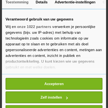
Toestemming
Details
Advertentie-instellingen
Ov
heeft nog een langer doorlopend contract en
blijft vooralsnog buiten schot.
Verantwoord gebruik van uw gegevens
Veel Europese landen maken gebruik van
Wij en
onze 1022 partners
verwerken je persoonlijke
verruimde staatssteunregels die momenteel
gegevens (bijv. uw IP-adres) met behulp van
binnen de Europese Unie gelden wegens de
technologieën zoals cookies om informatie op uw
energiecrisis. "VNO-NCW en MKB-Nederland zijn
apparaat op te slaan en te gebruiken met als doel
gepersonaliseerde advertenties en content, metingen aan
in gesprek met de overheid hoe ook hier
advertenties en content, inzicht in publiek en
bedrijven het beste kunnen worden geholpen,
productontwikkeling. U kunt kiezen wie uw gegevens
zodat we een verstoring van het speelveld
gebruikt en met welke doelen.
voorkomen en om deze tijdelijke fase van
extreem hoge energieprijzen te overbruggen",
Als u het toestaat, willen we ook graag:
Accepteren
stellen de organisaties in een verklaring.
Informatie verzamelen over uw geografische
locatie, die tot een paar meter nauwkeurig kan zijn
Uw apparaat identificeren door het actief te
Zelf instellen
scannen op specifieke eigenschappen (fingerprinting)