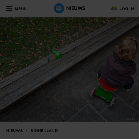
MENU
LOG IN
NIEUWS
/
BINNENLAND