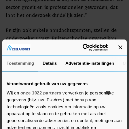
sector groeit en is professioneler geworden, dat
laat het onderzoek duidelijk zien."
Er zijn ook enkele aandachtspunten, stellen de
onderzoekers vast. Buitenschoolse opvang kan
volgens de staatssecretaris nog aan kwaliteit
winnen, met name voor kinderen tussen de 10 en
12 jaar. Daar ligt de aandacht vooral op sport en
Toestemming
Details
Advertentie-instellingen
Ov
spel, maar minder op creatieve activiteiten en
muziek. Ook zijn er grote verschillen te zien in
Verantwoord gebruik van uw gegevens
kwaliteit bij gastouderopvang. Hier wordt nog
Wij en
onze 1022 partners
verwerken je persoonlijke
nader onderzoek naar gedaan.
gegevens (bijv. uw IP-adres) met behulp van
technologieën zoals cookies om informatie op uw
apparaat op te slaan en te gebruiken met als doel
gepersonaliseerde advertenties en content, metingen aan
advertenties en content, inzicht in publiek en