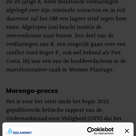
De 29-jarige K. heeft belastende verklaringen
afgelegd over zijn criminele contacten en in ruil
daarvoor zal het OM een lagere straf tegen hem
eisen. Afgelopen juni bracht justitie de
overeenkomst naar buiten. Een deel van de
verklaringen van K. zou mogelijk gaan over een
conflict rond Roger P., ook wel bekend als Piet
Costa. Hij was een van de hoofdverdachten in de
martelcontainer-zaak in Wouwse Plantage.
Marengo-proces
Het is voor het eerst sinds het begin 2023
gepubliceerde kritische rapport van de
Onderzoeksraad voor Veiligheid (OVV) dat het
OM weer gebruikmaakt van een kroongetuige. In
het Marengo-proces tegen de vermeende