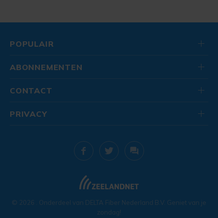
POPULAIR
ABONNEMENTEN
CONTACT
PRIVACY
© 2026
. Onderdeel van
DELTA Fiber Nederland B.V.
Geniet van je
zondag!