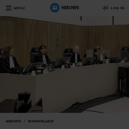
MENU
LOG IN
NIEUWS
/
BINNENLAND