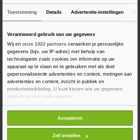
criminele organisatie van Ridouan Taghi speelt
Toestemming
Details
Advertentie-instellingen
Ov
het gebruik van de kroongetuige ook een
belangrijke rol. Tijdens die zaak werden de broer
van de kroongetuige, zijn advocaat en zijn
Verantwoord gebruik van uw gegevens
vertrouwenspersoon vermoord.
Wij en
onze 1022 partners
verwerken je persoonlijke
gegevens (bijv. uw IP-adres) met behulp van
De OVV concludeerde dat de beveiliging van
technologieën zoals cookies om informatie op uw
naasten van kroongetuigen niet goed was
apparaat op te slaan en te gebruiken met als doel
gepersonaliseerde advertenties en content, metingen aan
geregeld. Het leidde ertoe dat het OM daarna
advertenties en content, inzicht in publiek en
meerdere keren afzag van kroongetuigendeals.
productontwikkeling. U kunt kiezen wie uw gegevens
"Het gebruik van de kroongetuige ligt gevoelig",
gebruikt en met welke doelen.
zei de officier donderdag. Aan de veiligheid is
hard gewerkt, zei ze. "Wij zien de inzet van
Als u het toestaat, willen we ook graag:
Accepteren
kroongetuigen als onmisbaar en noodzakelijk in
Informatie verzamelen over uw geografische
het opsporen van criminelen."
locatie, die tot een paar meter nauwkeurig kan zijn
Uw apparaat identificeren door het actief te
Zelf instellen