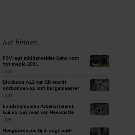
Net binnen
PSV legt middenvelder Sano vast
tot medio 2031
14:05
Blokkade A12 van XR wordt
ontbonden op last burgemeester
13:58
Landskampioen Arsenal neemt
Guimarães over van Newcastle
United
13:56
Hongaarse partij draagt oud-