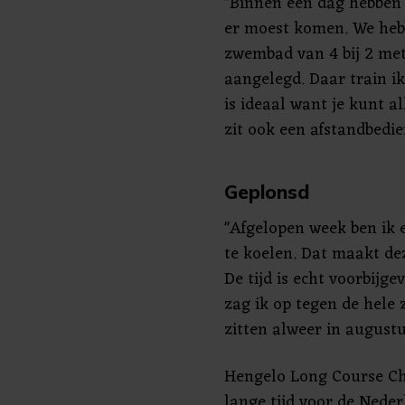
"Binnen één dag hebben
er moest komen. We heb
zwembad van 4 bij 2 met
aangelegd. Daar train ik
is ideaal want je kunt 
zit ook een afstandbedie
Geplonsd
"Afgelopen week ben ik 
te koelen. Dat maakt d
De tijd is echt voorbijg
zag ik op tegen de hele
zitten alweer in augustu
Hengelo Long Course Cha
lange tijd voor de Nede