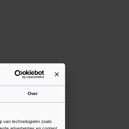
Over
p van technologieën zoals
erde advertenties en content,