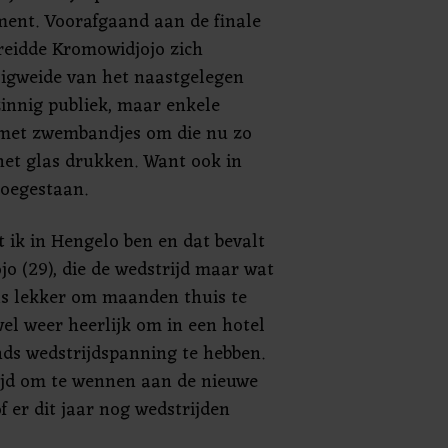
ent. Voorafgaand aan de finale
ereidde Kromowidjojo zich
 ligweide van het naastgelegen
innig publiek, maar enkele
 met zwembandjes om die nu zo
et glas drukken. Want ook in
toegestaan.
at ik in Hengelo ben en dat bevalt
o (29), die de wedstrijd maar wat
as lekker om maanden thuis te
wel weer heerlijk om in een hotel
ends wedstrijdspanning te hebben.
rijd om te wennen aan de nieuwe
of er dit jaar nog wedstrijden