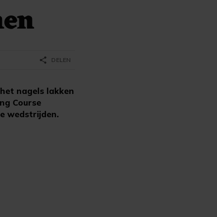
men
share
DELEN
het nagels lakken
ong Course
le wedstrijden.