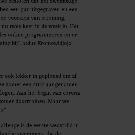
 we besloten dat het zwembadje
ben een gat uitgegraven en een
er, voorzien van stroming,
 nu twee keer in de week in. Het
alles online programmeren en er
ning bij", aldus Kromowidjojo.
er ook lekker in geplonsd om af
eze zomer een stuk aangenamer.
evlogen. Aan het begin van corona
 zomer doortrainen. Maar we
s."
llenge is de eerste wedstrijd in
rlandse zwemmers, die de