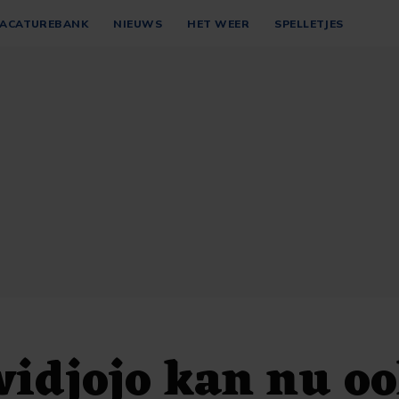
ACATUREBANK
NIEUWS
HET WEER
SPELLETJES
idjojo kan nu oo