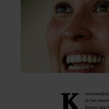
K
romowidjojo
in het zwem
heerst dan b