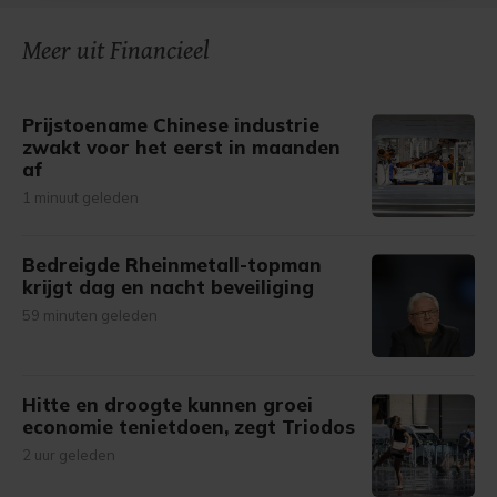
onze cookiepagina kun je ons cookiebeleid bekijken en je
Meer uit Financieel
gemaakte keuze altijd wijzigen of intrekken.
Prijstoename Chinese industrie
zwakt voor het eerst in maanden
af
1 minuut geleden
Bedreigde Rheinmetall-topman
krijgt dag en nacht beveiliging
59 minuten geleden
Hitte en droogte kunnen groei
economie tenietdoen, zegt Triodos
2 uur geleden