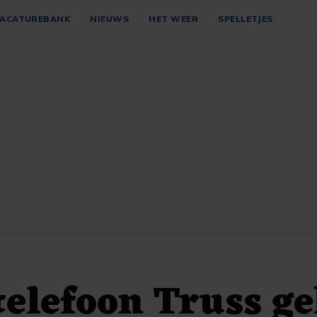
ACATUREBANK
NIEUWS
HET WEER
SPELLETJES
telefoon Truss g