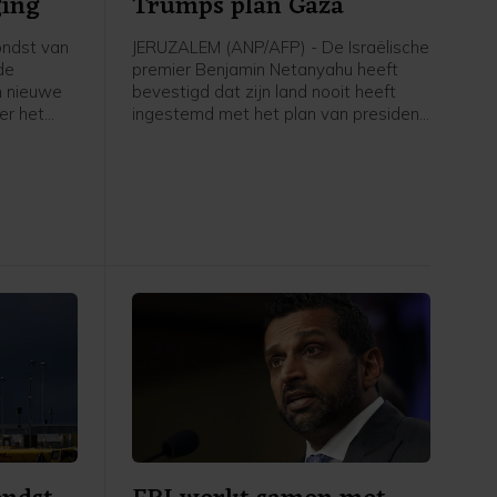
ging
Trumps plan Gaza
ondst van
JERUZALEM (ANP/AFP) - De Israëlische
de
premier Benjamin Netanyahu heeft
n nieuwe
bevestigd dat zijn land nooit heeft
er het
ingestemd met het plan van president
de
Donald Trump voor de ontwapening
 Dat zegt
van de Palestijnse beweging Hamas.
aken
Volgens het plan moet Israël zich uit
er op
de Palestijnse kuststrook terugtrekken
erbrak om
zodra Hamas zich in overleg heeft
zen voor
ontwapend. Trump heeft afgelopen
week trots gemeld dat er vaart zit in
de uitvoering en dat Hamas gaat
ontwapenen.