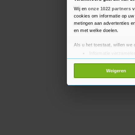
over de "veiligheidsmaa
Wij en
onze 1022 partners
v
zei wel dat de overheid 
cookies om informatie op uw 
cyberbedreigingen voor 
metingen aan advertenties en
en met welke doelen.
Als u het toestaat, willen we
Informatie verzamelen
Uw apparaat identific
Lees meer over hoe uw perso
Weigeren
toestemming op elk moment wi
Met cookies werkt onze websi
ons cookiebeleid bekijken en 