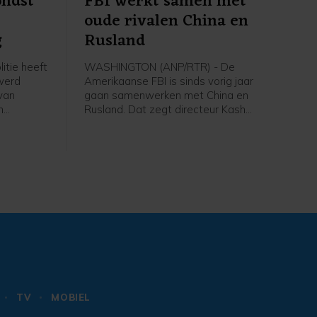
ondst
FBI werkt samen met
oude rivalen China en
g
Rusland
itie heeft
WASHINGTON (ANP/RTR) - De
werd
Amerikaanse FBI is sinds vorig jaar
van
gaan samenwerken met China en
n
Rusland. Dat zegt directeur Kash
eldt in
Patel. De samenwerking betreft
el door
bijvoorbeeld het aanpakken van
dat de
wereldwijde kindermisbruiknetwerken
t de
en cyberfraude die zich richt op
rwijderd.
Amerikanen. Experts noemen het
gevaarlijk dat de VS gevoelige
informatie deelt met twee oude
rivalen.
TV
MOBIEL