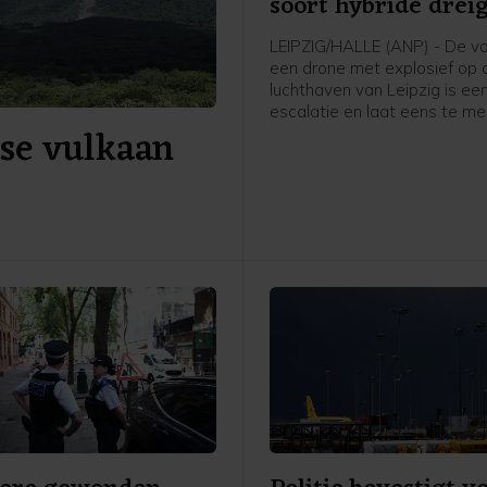
soort hybride drei
LEIPZIG/HALLE (ANP) - De v
een drone met explosief op 
luchthaven van Leipzig is ee
escalatie en laat eens te me
se vulkaan
belang zien van het verhoog
dreigingsniveau in Duitsland.
minister van Binnenlandse Z
Alexander Dobrindt, die eerd
woensdag zijn vakantie ond
naar de luchthaven af te rei
overleg met de autoriteiten.