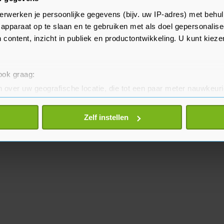
tregelen voor individuen", maar
erwerken je persoonlijke gegevens (bijv. uw IP-adres) met behul
er alles aan doet
apparaat op te slaan en te gebruiken met als doel gepersonalise
ministers te voorkomen.
 content, inzicht in publiek en productontwikkeling. U kunt kiez
 ook graag:
 over uw geografische locatie, die tot een paar meter nauwkeuri
eren door het actief te scannen op specifieke eigenschappen (fing
onlijke gegevens worden verwerkt en stel uw voorkeuren in he
Zelf instellen
jzigen of intrekken in de Cookieverklaring.
te beter en wordt jouw bezoek makkelijker en persoonlijker. O
je gemaakte keuze altijd wijzigen of intrekken.