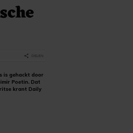
ische
share
DELEN
s is gehackt door
imir Poetin. Dat
itse krant Daily