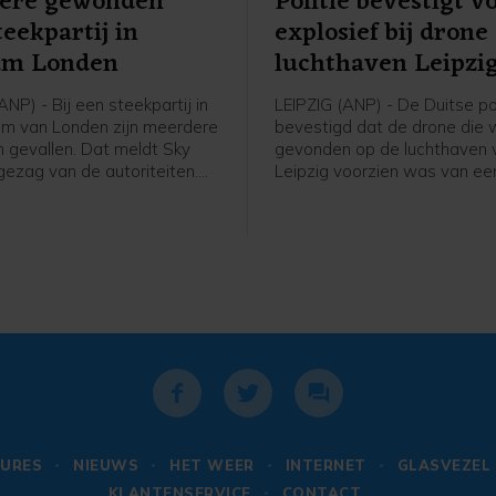
ere gewonden
Politie bevestigt v
teekpartij in
explosief bij drone
um Londen
luchthaven Leipzi
P) - Bij een steekpartij in
LEIPZIG (ANP) - De Duitse pol
um van Londen zijn meerdere
bevestigd dat de drone die 
gevallen. Dat meldt Sky
gevonden op de luchthaven 
ezag van de autoriteiten.
Leipzig voorzien was van ee
rige vrouw werd
explosief. De lokale justitie m
erd op verdenking van
een verklaring dat het toest
t en geweldpleging.
een robot is onderzocht en 
explosievenopruimingsdiens
ontsteker inmiddels heeft ve
URES
NIEUWS
HET WEER
INTERNET
GLASVEZEL
KLANTENSERVICE
CONTACT