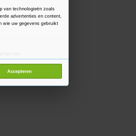
p van technologieën zoals
erde advertenties en content,
en wie uw gegevens gebruikt
g kan zijn
erprinting)
t
detailgedeelte
in. U kunt uw
Accepteren
p onze cookiepagina kun je