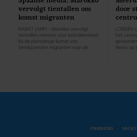
Spaanse media: Marokko
Meerd
vervolgt tientallen om
door s
komst migranten
centr
RABAT (ANP) - Marokko vervolgt
LONDEN (AN
tientallen mensen voor betrokkenheid
het centr
bij de plotselinge komst van
gewonden 
tienduizenden migranten naar de
News op g
Spaanse exclaves Ceuta en Melilla.
Een 47-ja
Dat melden Spaanse media. Met
gearreste
name bij Ceuta staken veel mensen
wapenbezi
onverwachts de grens over. Daarbij
vonden tientallen migranten de dood,
velen verdronken op zee omdat ze om
de grenshekken probeerden te
zwemmen. Het overgrote deel van de
migranten is inmiddels teruggekeerd
naar Marokko.
PRIKBORD
VACAT