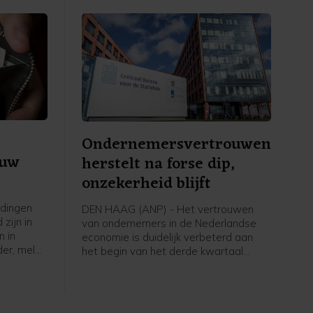
Ondernemersvertrouwen
euw
herstelt na forse dip,
onzekerheid blijft
dingen
DEN HAAG (ANP) - Het vertrouwen
zijn in
van ondernemers in de Nederlandse
n in
economie is duidelijk verbeterd aan
der, meldt
het begin van het derde kwartaal
Statistiek
vergeleken met een kwartaal eerder.
die
Wel blijft de onzekerheid groot, vooral
. In mei
door geopolitieke ontwikkelingen zoals
2,2
de oorlog in het Midden-Oosten. Dat