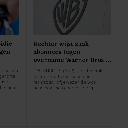
idie
Rechter wijst zaak
egen
abonnees tegen
overname Warner Bros.
af
e op een
LOS ANGELES (ANP) - Een federale
gerichte
rechter heeft woensdag een
lage
rechtszaak afgewezen die was
schermen
aangespannen door een groep
gevolg
consumenten die de overname van
en. Dat
Warner Bros. door Paramount
dag in
aanvocht. Volgens de rechter hebben
de eisers geen recht van spreken in de
zaak.