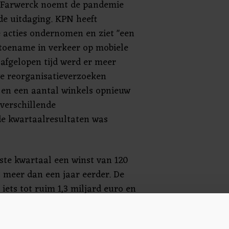
 Farwerck noemt de pandemie
e uitdaging. KPN heeft
e acties ondernomen en ziet "een
 toename in verkeer op mobiele
 afgelopen tijd werd er meer
we reorganisatieverzoeken
i en een aantal winkels opnieuw
verschillende
e kwartaalresultaten was
ste kwartaal een winst van 120
t meer dan een jaar eerder. De
ets tot ruim 1,3 miljard euro en
ultaat (ebita) steeg tot 575
llingen voor heel 2020 liet KPN