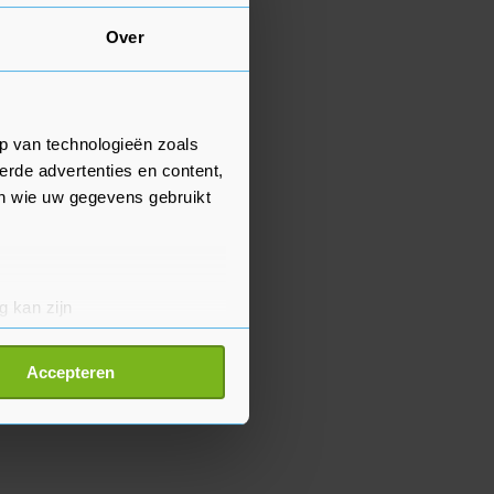
Over
p van technologieën zoals
erde advertenties en content,
en wie uw gegevens gebruikt
g kan zijn
erprinting)
t
detailgedeelte
in. U kunt uw
Accepteren
p onze cookiepagina kun je