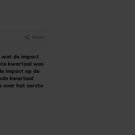
share
DELEN
 wat de impact
erste kwartaal was
 de impact op de
eede kwartaal
s over het eerste