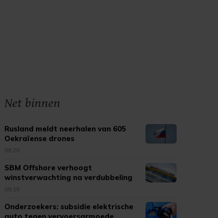
Net binnen
Rusland meldt neerhalen van 605
Oekraïense drones
08:20
SBM Offshore verhoogt
winstverwachting na verdubbeling
omzet
08:18
Onderzoekers: subsidie elektrische
auto tegen vervoersarmoede