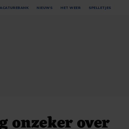
ACATUREBANK
NIEUWS
HET WEER
SPELLETJES
g onzeker over