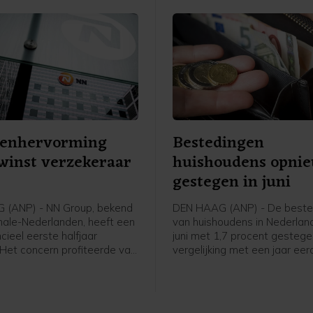
oenhervorming
Bestedingen
winst verzekeraar
huishoudens opni
gestegen in juni
 (ANP) - NN Group, bekend
DEN HAAG (ANP) - De beste
nale-Nederlanden, heeft een
van huishoudens in Nederland 
ncieel eerste halfjaar
juni met 1,7 procent gestege
 Het concern profiteerde van
vergelijking met een jaar eer
ming van het Nederlandse
het Centraal Bureau voor de 
telsel en boekte fors meer
(CBS). Huishoudens kochten 
maand vooral meer goederen
groeide de consumptie met 