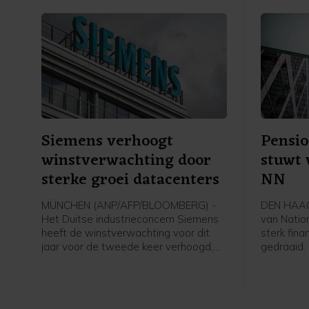
Siemens verhoogt
Pensi
winstverwachting door
stuwt 
sterke groei datacenters
NN
MÜNCHEN (ANP/AFP/BLOOMBERG) -
DEN HAAG
Het Duitse industrieconcern Siemens
van Natio
heeft de winstverwachting voor dit
sterk fina
jaar voor de tweede keer verhoogd,
gedraaid.
na sterke kwartaalcijfers. Het concern
de hervor
blijft profiteren van de forse
pensioens
investeringen van bedrijven in onder
winst.
meer datacenters, die de rekenkracht