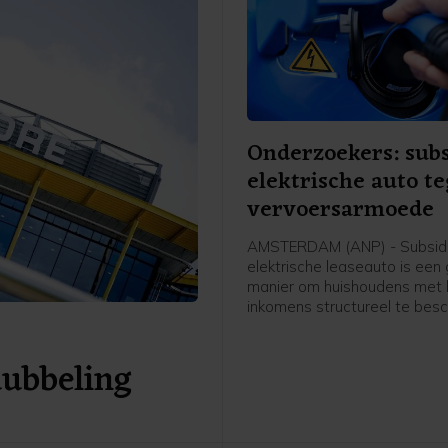
Onderzoekers: subs
elektrische auto t
vervoersarmoede
AMSTERDAM (ANP) - Subsidi
elektrische leaseauto is een 
manier om huishoudens met 
inkomens structureel te be
tegen vervoersarmoede als 
van stijgende brandstofprijz
dubbeling
stellen onderzoekers donder
economenblad ESB.