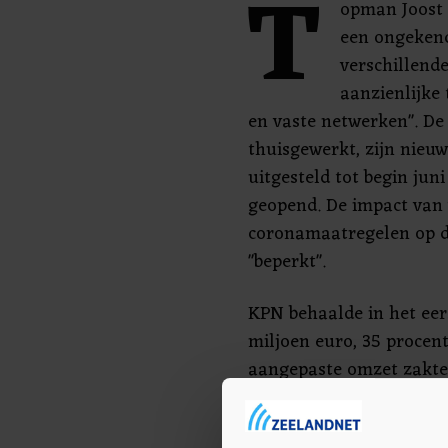
T
opman Joost
een ongekend
verschillend
aanzienlijke
en vaste netwerken". De
thuisgewerkt, zijn nieu
uitgesteld tot begin jun
geopend. De impact van 
coronamaatregelen op d
"beperkt".
KPN behaalde in het eer
miljoen euro, 35 procen
aangepaste omzet zakte i
het aangepast bedrijfsres
miljoen euro.De doelste