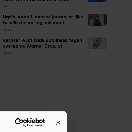
08:13
Ngo's: dood Libanese journalist lijkt
Israëlische oorlogsmisdaad
08:06
Rechter wijst zaak abonnees tegen
overname Warner Bros. af
08:00