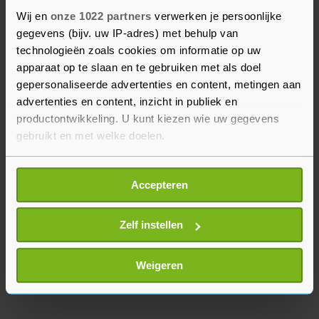
november. In die periode worden tips gegeven
Wij en
onze 1022 partners
verwerken je persoonlijke
met dagelijks verschillende thema's om
gegevens (bijv. uw IP-adres) met behulp van
werkstress te verminderen en tot meer
technologieën zoals cookies om informatie op uw
werkplezier te komen. Zo worden werknemers
apparaat op te slaan en te gebruiken met als doel
onder meer uitgedaagd hun mobiel eens weg te
gepersonaliseerde advertenties en content, metingen aan
advertenties en content, inzicht in publiek en
leggen, of complimenten te geven. Ook wordt
productontwikkeling. U kunt kiezen wie uw gegevens
gezondheid en vitaliteit benadrukt.
gebruikt en met welke doelen.
Als u het toestaat, willen we ook graag:
Accepteren
Informatie verzamelen over uw geografische
locatie, die tot een paar meter nauwkeurig kan zijn
Uw apparaat identificeren door het actief te
Zelf instellen
scannen op specifieke eigenschappen (fingerprinting)
Lees meer over hoe uw persoonlijke gegevens worden
Weigeren
verwerkt en stel uw voorkeuren in het
detailgedeelte
in.
U kunt uw toestemming op elk moment wijzigen of
intrekken in de Cookieverklaring.