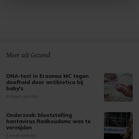
Met cookies werkt onze website beter en wordt jouw
bezoek makkelijker en persoonlijker. Op
onze cookiepagina kun je ons cookiebeleid bekijken en je
gemaakte keuze altijd wijzigen of intrekken.
Meer uit Gezond
DNA-test in Erasmus MC tegen
doofheid door antibiotica bij
baby's
4 dagen geleden
Onderzoek: blootstelling
hantavirus Radboudumc was te
vermijden
1 week geleden