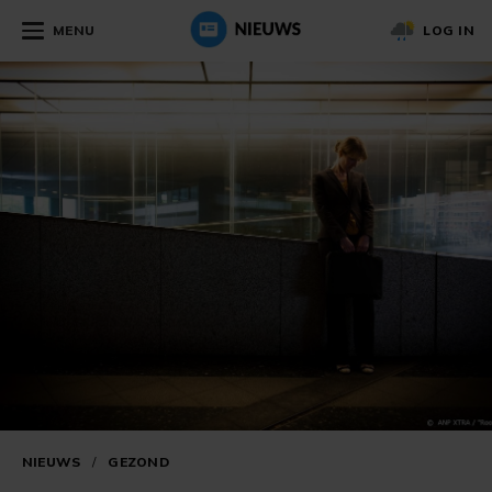
MENU
LOG IN
NIEUWS
/
GEZOND