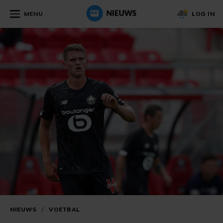
MENU
LOG IN
NIEUWS
/
VOETBAL