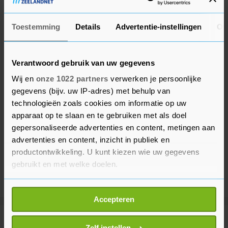
Toestemming
Details
Advertentie-instellingen
Ov
Verantwoord gebruik van uw gegevens
Wij en
onze 1022 partners
verwerken je persoonlijke
gegevens (bijv. uw IP-adres) met behulp van
technologieën zoals cookies om informatie op uw
apparaat op te slaan en te gebruiken met als doel
gepersonaliseerde advertenties en content, metingen aan
advertenties en content, inzicht in publiek en
productontwikkeling. U kunt kiezen wie uw gegevens
gebruikt en met welke doelen.
Als u het toestaat, willen we ook graag:
Accepteren
Informatie verzamelen over uw geografische
locatie, die tot een paar meter nauwkeurig kan zijn
Meer uit Voetbal
Uw apparaat identificeren door het actief te
Zelf instellen