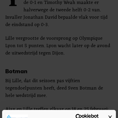
Y
de 0-1 en Timothy Weah maakte er
halverwege de tweede helft 0-2 van.
Invaller Jonathan David bepaalde vlak voor tijd
de eindstand op 0-3.
Lille vergrootte de voorsprong op Olympique
Lyon tot 5 punten. Lyon wacht later op de avond
de uitwedstrijd tegen Dijon.
Botman
Bij Lille, dat dit seizoen pas vijftien
tegendoelpunten heeft, deed Sven Botman de
hele wedstrijd mee.
Ajax en Lille treffen elkaar op 18 en 25 februari;
eerst in Frankrijk, een week later in Amsterdam.