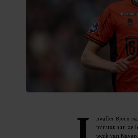
I
nvaller Bjorn va
minuut aan de le
werk van Navar