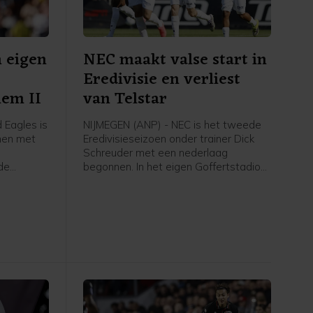
n eigen
NEC maakt valse start in
Eredivisie en verliest
lem II
van Telstar
Eagles is
NIJMEGEN (ANP) - NEC is het tweede
nen met
Eredivisieseizoen onder trainer Dick
Schreuder met een nederlaag
 de
begonnen. In het eigen Goffertstadion
voor de
verloren de Nijmegenaren verrassend
aar
met 1-2 van Telstar, dat al vroeg op
e.
voorsprong kwam.