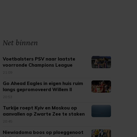
Net binnen
Voetbalsters PSV naar laatste
voorronde Champions League
21:09
Go Ahead Eagles in eigen huis ruim
langs gepromoveerd Willem II
20:53
Turkije roept Kyiv en Moskou op
aanvallen op Zwarte Zee te staken
20:45
Niewiadoma boos op ploeggenoot