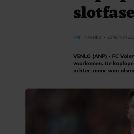
slotfas
ANP
in Voetbal
22 februari 20
•
VENLO (ANP) - FC Volen
voorkomen. De koploper
achter, maar won alsno