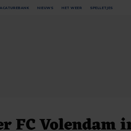
ACATUREBANK
NIEUWS
HET WEER
SPELLETJES
er FC Volendam i