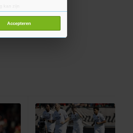
g kan zijn
erprinting)
t
detailgedeelte
in. U kunt uw
Accepteren
p onze cookiepagina kun je