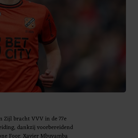
n Zijl bracht VVV in de 77e
iding, dankzij voorbereidend
one Foor. Xavier Mbuyamba