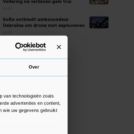
Vollering na verliezen gele trui
20:32
Sofia ontbiedt ambassadeur
Oekraïne om drone met explosieven
19:57
Over
p van technologieën zoals
erde advertenties en content,
en wie uw gegevens gebruikt