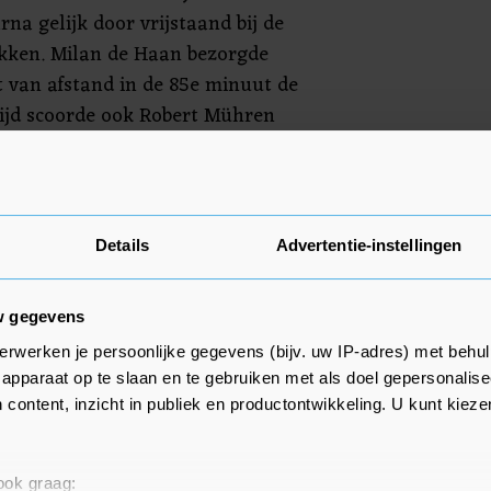
na gelijk door vrijstaand bij de
ikken. Milan de Haan bezorgde
 van afstand in de 85e minuut de
tijd scoorde ook Robert Mühren
e de voorsprong op nummer 2
n bij Telstar, weer tot 6 punten.
Details
Advertentie-instellingen
w gegevens
erwerken je persoonlijke gegevens (bijv. uw IP-adres) met behul
apparaat op te slaan en te gebruiken met als doel gepersonalise
 content, inzicht in publiek en productontwikkeling. U kunt kiez
 ook graag: