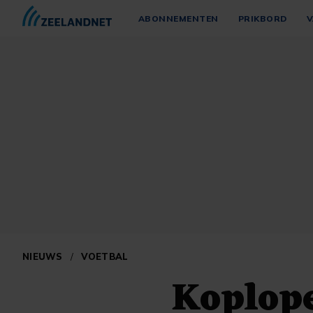
ABONNEMENTEN
PRIKBORD
V
NIEUWS
/
VOETBAL
Koplop