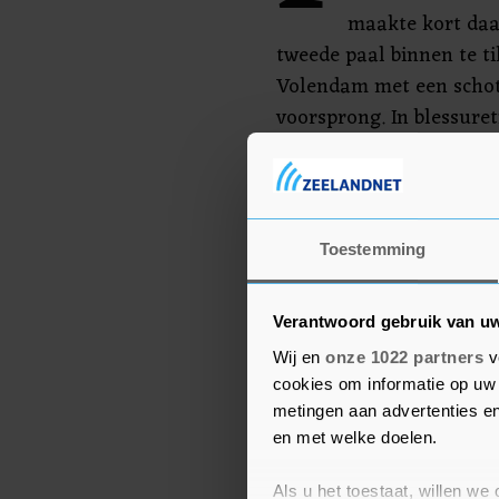
maakte kort daar
tweede paal binnen te t
Volendam met een schot
voorsprong. In blessure
nog (1-3).
FC Volendam vergroott
Excelsior, dat vrijdag wo
Toestemming
Verantwoord gebruik van u
Wij en
onze 1022 partners
v
cookies om informatie op uw 
metingen aan advertenties en
en met welke doelen.
Als u het toestaat, willen we