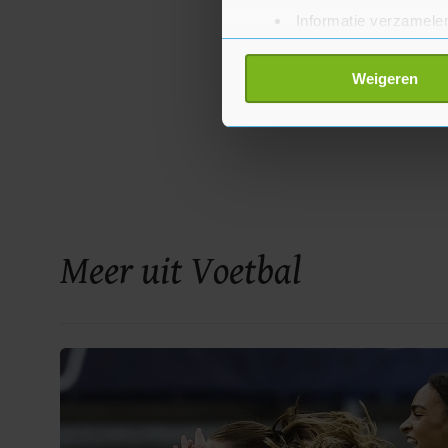
Informatie verzamelen
Uw apparaat identific
Lees meer over hoe uw perso
Weigeren
toestemming op elk moment wi
Met cookies werkt onze websi
ons cookiebeleid bekijken en 
Meer uit Voetbal