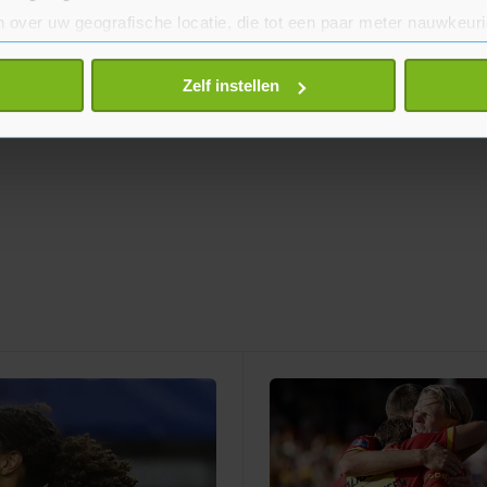
 over uw geografische locatie, die tot een paar meter nauwkeuri
eren door het actief te scannen op specifieke eigenschappen (fing
onlijke gegevens worden verwerkt en stel uw voorkeuren in he
Zelf instellen
jzigen of intrekken in de Cookieverklaring.
te beter en wordt jouw bezoek makkelijker en persoonlijker. O
je gemaakte keuze altijd wijzigen of intrekken.