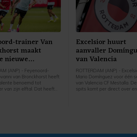
ord-trainer Van
Excelsior huurt
khorst maakt
aanvaller Domíng
e nieuwe
van Valencia
erder
M (ANP) - Feyenoord-
ROTTERDAM (ANP) - Excelsio
ovanni van Bronckhorst heeft
Mario Domínguez voor één s
alente benoemd tot
van Valencia CF Mestalla. De
 van zijn elftal. Dat heeft
spits komt per direct over en 
 via social media
meteen aan bij de selectie, 
maakt.
Rotterdamse Eredivisieclub, 
een optie tot koop heeft o
in de overeenkomst.