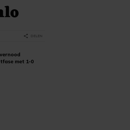
nlo
share
DELEN
uwernood
tfase met 1-0