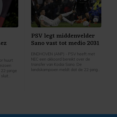
PSV legt middenvelder
uez
Sano vast tot medio 2031
EINDHOVEN (ANP) - PSV heeft met
NEC een akkoord bereikt over de
r huurt
transfer van Kodai Sano. De
eizoen
landskampioen meldt dat de 22-jarige
 22-jarige
middenvelder een contract tot medio
sluit
2031 tekent.
meldt de
die ook
pgenomen