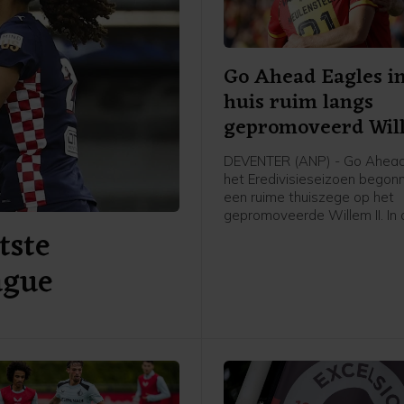
Go Ahead Eagles i
huis ruim langs
gepromoveerd Wil
DEVENTER (ANP) - Go Ahead 
het Eredivisieseizoen begon
een ruime thuiszege op het
gepromoveerde Willem II. In
tste
Adelaarshorst werd het 4-1 
club uit Deventer, die vorig j
ague
twaalfde werd in de Eredivisi