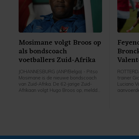
Mosimane volgt Broos op
Feyeno
als bondscoach
Bronc
voetballers Zuid-Afrika
Valent
aanvo
JOHANNESBURG (ANP/Belga) - Pitso
ROTTERDA
Mosimane is de nieuwe bondscoach
trainer Gi
van Zuid-Afrika. De 62-jarige Zuid-
Luciano V
Afrikaan volgt Hugo Broos op, meldde
aanvoerder
de Zuid-Afrikaanse voetbalbond
Feyenoord
(SAFA) zaterdag.
bekendge