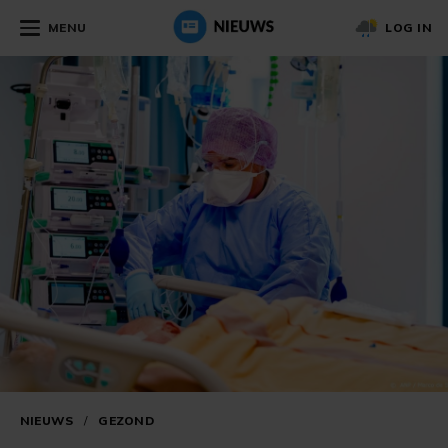
MENU
LOG IN
NIEUWS
/
GEZOND