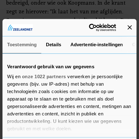
bedreigd, onder wie ook Koopmans. In de krant
zegt ze hierover: "Ik laat het van me afglijden.
Sommige mensen zeggen dat dit erbij hoort. Dat
vind ik niet, die bedreigingen zijn niet oké. Maar
in het besef dat het een heel selectief deel van de
mensheid is dat zich daar zo roert, probeer ik er
Toestemming
Details
Advertentie-instellingen
Ov
niet naar te kijken."
Verantwoord gebruik van uw gegevens
Wij en
onze 1022 partners
verwerken je persoonlijke
gegevens (bijv. uw IP-adres) met behulp van
technologieën zoals cookies om informatie op uw
apparaat op te slaan en te gebruiken met als doel
gepersonaliseerde advertenties en content, metingen aan
advertenties en content, inzicht in publiek en
productontwikkeling. U kunt kiezen wie uw gegevens
gebruikt en met welke doelen.