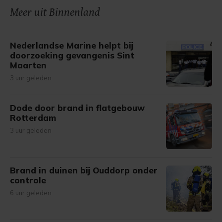
onze cookiepagina kun je ons cookiebeleid bekijken en je
Meer uit Binnenland
gemaakte keuze altijd wijzigen of intrekken.
Nederlandse Marine helpt bij
doorzoeking gevangenis Sint
Maarten
3 uur geleden
Dode door brand in flatgebouw
Rotterdam
3 uur geleden
Brand in duinen bij Ouddorp onder
controle
6 uur geleden