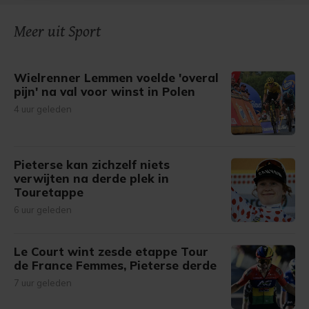
onze cookiepagina kun je ons cookiebeleid bekijken en je
Meer uit Sport
gemaakte keuze altijd wijzigen of intrekken.
Wielrenner Lemmen voelde 'overal
pijn' na val voor winst in Polen
4 uur geleden
Pieterse kan zichzelf niets
verwijten na derde plek in
Touretappe
6 uur geleden
Le Court wint zesde etappe Tour
de France Femmes, Pieterse derde
7 uur geleden