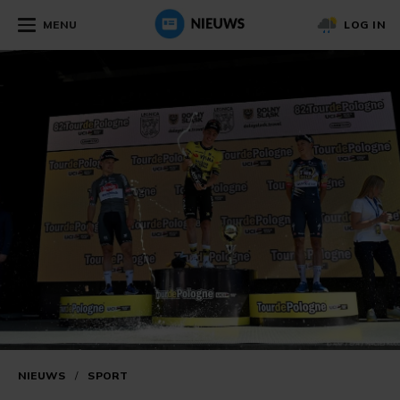
MENU
LOG IN
NIEUWS
/
SPORT