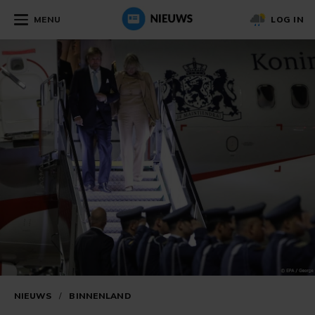
MENU
LOG IN
NIEUWS
/
BINNENLAND