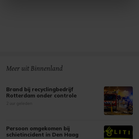
intrekken in de Cookieverklaring.
Met cookies werkt onze website beter en wordt jouw
bezoek makkelijker en persoonlijker. Op
onze cookiepagina kun je ons cookiebeleid bekijken en je
gemaakte keuze altijd wijzigen of intrekken.
Meer uit Binnenland
Brand bij recyclingbedrijf
Rotterdam onder controle
2 uur geleden
Persoon omgekomen bij
schietincident in Den Haag