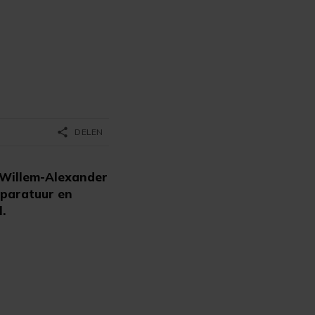
share
DELEN
 Willem-Alexander
pparatuur en
.