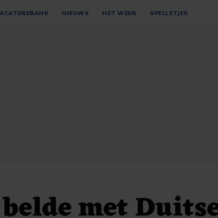
ACATUREBANK
NIEUWS
HET WEER
SPELLETJES
belde met Duits