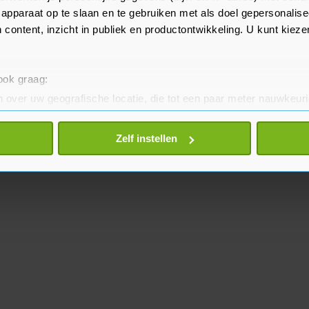
 en dit weekeinde de koning van
apparaat op te slaan en te gebruiken met als doel gepersonalise
 content, inzicht in publiek en productontwikkeling. U kunt kiez
 ook graag:
 over uw geografische locatie, die tot een paar meter nauwkeuri
eren door het actief te scannen op specifieke eigenschappen (fing
onlijke gegevens worden verwerkt en stel uw voorkeuren in he
Zelf instellen
jzigen of intrekken in de Cookieverklaring.
te beter en wordt jouw bezoek makkelijker en persoonlijker. O
je gemaakte keuze altijd wijzigen of intrekken.