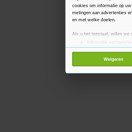
mogelijke landen gebeld
cookies om informatie op uw 
metingen aan advertenties en
Nederland".
en met welke doelen.
Als u het toestaat, willen we
Informatie verzamelen
Uw apparaat identific
Lees meer over hoe uw perso
Weigeren
toestemming op elk moment wi
Met cookies werkt onze websi
ons cookiebeleid bekijken en 