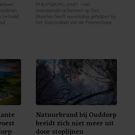
hebben
PHILIPSBURG (ANP) - Het
kinderen
mariniersdetachement op Sint
er betaald
Maarten heeft woensdag geholpen bij
aal
het doorzoeken van de Penitentiaire
S). In
Inrichting Point Blanche op het eiland.
n de
Aanleiding hiervoor was een controle
gopvang
op het bezit van verboden goederen.
t van
Daarbij zijn drugs en slag- en
zichte
steekwapens gevonden, meldt
taal
Defensie donderdag.
kante
Natuurbrand bij Ouddorp
woest
breidt zich niet meer uit
dorp
door stoplijnen