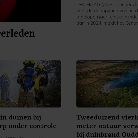
DEN HAAG (ANP) - Ouders 
voor de dagopvang van hun 
afgelopen jaar relatief mind
dan in 2024, meldt het Centr
verleden
Bureau voor de Statistiek (CB
2025 kregen ouders waarva
kinderen naar een kinderda
gingen gemiddeld 68 procen
deze kosten vergoed, ten op
van 65 procent in 2024. In to
ontvingen 719.000 ouders
kinderopvangtoeslag.
in duinen bij
Tweeduizend vier
p onder controle
meter natuur ver
bij duinbrand Oud