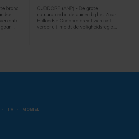
te brand
OUDDORP (ANP) - De grote
landse
natuurbrand in de duinen bij het Zuid-
vierkante
Hollandse Ouddorp breidt zich niet
egaan.
verder uit, meldt de veiligheidsregio.
r van de
Aangebrachte stoplijnen houden de
ntstond
verspreiding van het vuur tegen. De
idt zich
brandweer maakt stoplijnen door met
erder,
speciale sproeiers een strook
le.
begroeiing nat te maken.
TV
MOBIEL