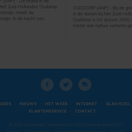
(ANP) - De brand in de
j het Zuid-Hollandse Ouddorp
OUDDORP (ANP) - Bij de gro
ontrole, meldt de
in de duinen bij het Zuid-Hol
sregio. In de nacht van
Ouddorp is tot dusver 2000 
op vrijdag blijft nog een
meter aan natuur verloren g
andweervoertuigen ter
Dat meldt een woordvoerde
m eventueel oplaaiende
veiligheidsregio. De brand o
en te blussen.
donderdagmiddag en verspre
htend gaat het waterschap
sinds donderdagavond niet v
d verder "strippen" om vuur
maar is nog niet onder contro
jk nog in de grond zit te
URES
NIEUWS
HET WEER
INTERNET
GLASVEZEL
KLANTENSERVICE
CONTACT
© 2026
ZeelandNet
. Onderdeel van
DELTA Fiber Nederland B.V.
Privacy
Voorwaarden
Toegankelijksheidverklaring
Cookies