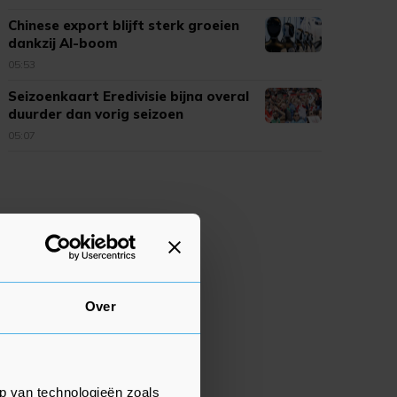
Chinese export blijft sterk groeien
dankzij AI-boom
05:53
Seizoenkaart Eredivisie bijna overal
duurder dan vorig seizoen
05:07
Over
p van technologieën zoals