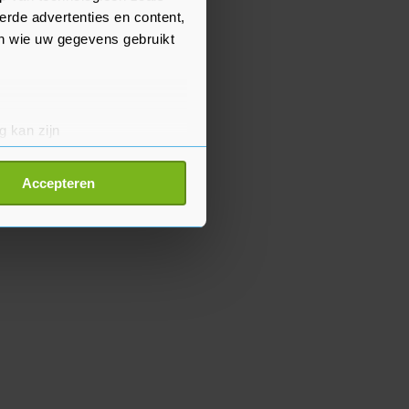
erde advertenties en content,
en wie uw gegevens gebruikt
g kan zijn
erprinting)
t
detailgedeelte
in. U kunt uw
Accepteren
p onze cookiepagina kun je