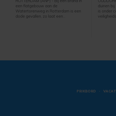
ROTTERDAM (ANP) - Bij een brand in
OUDDORP 
een flatgebouw aan de
duinen bi
Watertorenweg in Rotterdam is een
is onder c
dode gevallen, zo laat een
veiligheid
woordvoerder van de Veiligheidsregio
donderdag 
Rijnmond weten.
aantal br
plaatse o
vuurhaard
Vrijdagoc
het gebie
dat mogeli
doven.
PRIKBORD
VACAT