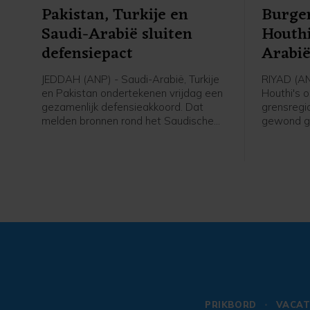
Pakistan, Turkije en
Burger
Saudi-Arabië sluiten
Houthi
defensiepact
Arabi
JEDDAH (ANP) - Saudi-Arabië, Turkije
RIYAD (AN
en Pakistan ondertekenen vrijdag een
Houthi's 
gezamenlijk defensieakkoord. Dat
grensregio
melden bronnen rond het Saudische
gewond ge
leger en de regering aan persbureau
Saudi-Arab
AFP. De drie landen versterken
die de int
daarmee hun defensiesamenwerking
van Jemen
tegen de achtergrond van de oorlog
tussen de Verenigde Staten en Iran.
PRIKBORD
VACAT