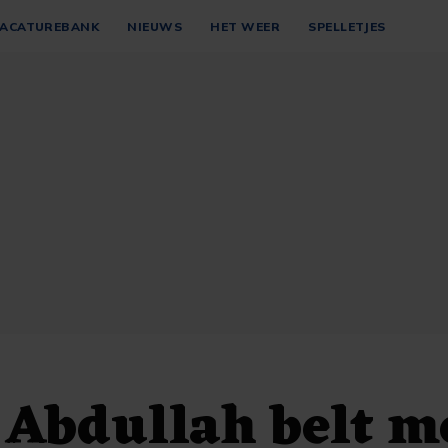
ACATUREBANK
NIEUWS
HET WEER
SPELLETJES
Abdullah belt m