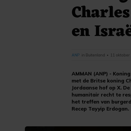
Charles
en Isra
ANP
in Buitenland
11 oktober
•
AMMAN (ANP) - Koning 
met de Britse koning Ch
Jordaanse hof op X. De
humanitair recht te re
het treffen van burger
Recep Tayyip Erdogan.