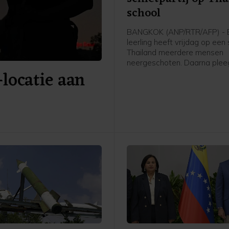
school
BANGKOK (ANP/RTR/AFP) - 
leerling heeft vrijdag op een 
Thailand meerdere mensen
neergeschoten. Daarna ple
-locatie aan
schutter zelfmoord. Zeven 
kwamen om het leven, inclus
schutter. Vijftien mensen ra
gewond.