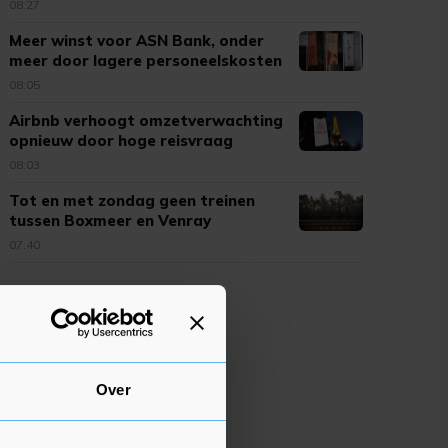
08:27
Meer winst voor ASN Bank, onder
meer door lagere personeelskosten
08:05
Airbnb verhoogt omzetverwachting
opnieuw door hoge reisvraag
08:03
Tot en met zondag geen treinen
tussen Boxmeer en Venray
07:40
Over