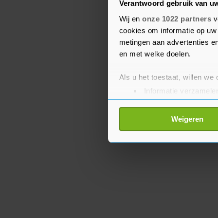
"stabiliteit, veiligheid 
Verantwoord gebruik van u
Midden-Oosten zou volg
Wij en
onze 1022 partners
v
cookies om informatie op uw 
door de totstandkoming
metingen aan advertenties en
Palestijnse staat naast I
en met welke doelen.
Als u het toestaat, willen we
Informatie verzamelen
Uw apparaat identific
Lees meer over hoe uw perso
Weigeren
toestemming op elk moment wi
Met cookies werkt onze websi
ons cookiebeleid bekijken en 