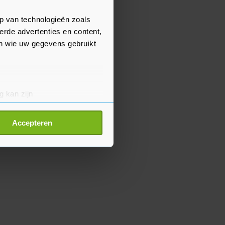
p van technologieën zoals
erde advertenties en content,
en wie uw gegevens gebruikt
g kan zijn
erprinting)
t
detailgedeelte
in. U kunt uw
Accepteren
p onze cookiepagina kun je