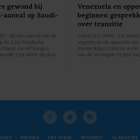
s gewond bij
Venezuela en oppos
-aanval op Saudi-
beginnen gesprek
ë
over transitie
P) - Bij een aanval van de
CARACAS (ANP) - De Venez
op de Zuid-Saudische
regering en de oppositie zijn
 Najran zijn elf burgers
donderdag in Caracas onder 
raakt. Dat meldt de door
van de Verenigde Staten b
ië geleide militaire coalitie
aan gesprekken die kunnen l
ernationaal erkende regering
een politieke overgang en
 steunt.
verkiezingen. De onderhande
beginnen zeven maanden na
gevangenneming van presid
Nicolás Maduro door het Am
leger.
URES
NIEUWS
HET WEER
INTERNET
GLASVEZEL