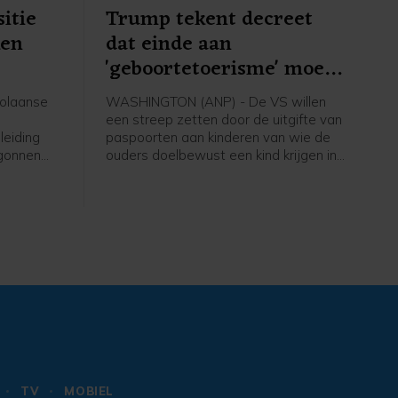
itie
Trump tekent decreet
ken
dat einde aan
'geboortetoerisme' moet
maken
olaanse
WASHINGTON (ANP) - De VS willen
een streep zetten door de uitgifte van
leiding
paspoorten aan kinderen van wie de
egonnen
ouders doelbewust een kind krijgen in
eiden tot
de Verenigde Staten en daarbij de
staat misleiden. Daartoe heeft
lingen
president Donald Trump een
 de
presidentieel decreet uitgevaardigd.
ent
Op die manier wil Trump wat hij ziet
erikaanse
als "geboortetoerisme" tegengaan.
TV
MOBIEL