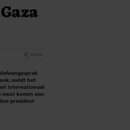
 Gaza
share
DELEN
elefoongesprek
rook, meldt het
et internationaal
de moet komen aan
rkse president