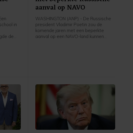
aanval op NAVO
Een
WASHINGTON (ANP) - De Russische
school in
president Vladimir Poetin zou de
komende jaren met een beperkte
egde de
aanval op een NAVO-land kunnen
mensen
proberen de vastberadenheid van het
ief de
militaire bondgenootschap te testen.
akten
Dat staat in nieuwe rapporten van
Amerikaanse inlichtingendiensten,
meldt The Wall Street Journal.