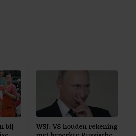
 bij
WSJ: VS houden rekening
ise
met beperkte Russische