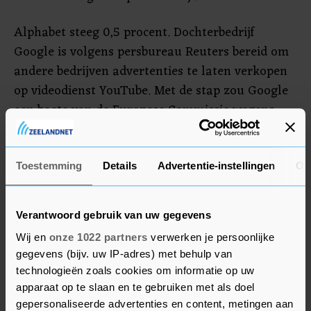
Alphabet steeg 0,5 procent. Dochterbedrijf
Google is volgens persbureau Reuters bereid om
andere bedrijven advertenties te laten verkopen
op videodienst YouTube. Met de stap zou Google
een boete van de Europese Commissie wegens
machtsmisbruik willen voorkomen.
Toestemming
Details
Advertentie-instellingen
Ov
Cryptofondsen
De cryptofondsen bleven in de belangstelling
Verantwoord gebruik van uw gegevens
staan door de problemen in de sector en de
aanhoudende waardedaling van cryptomunten.
Wij en
onze 1022 partners
verwerken je persoonlijke
gegevens (bijv. uw IP-adres) met behulp van
Bitcoin, de grootste digitale munt ter wereld,
technologieën zoals cookies om informatie op uw
zakte tot onder de 22.000 dollar en bereikte
apparaat op te slaan en te gebruiken met als doel
daarmee het laagste niveau in anderhalf jaar
gepersonaliseerde advertenties en content, metingen aan