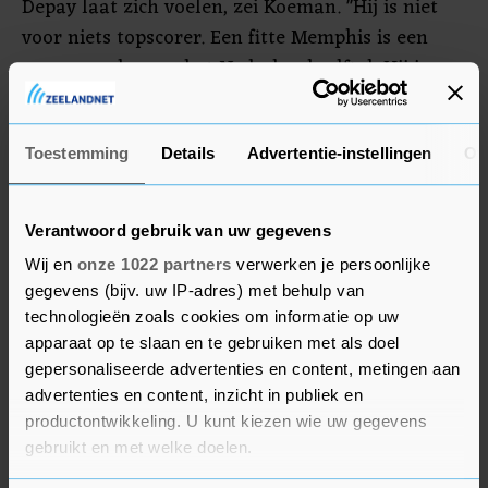
Depay laat zich voelen, zei Koeman. "Hij is niet
voor niets topscorer. Een fitte Memphis is een
meerwaarde voor het Nederlands elftal. Hij is nu
al een langere periode niet fit, daar was hij net
weer een beetje naar op weg. Eigenlijk zou hij er
twee of drie maanden uit moeten stappen om
Toestemming
Details
Advertentie-instellingen
Ov
weer helemaal fit te worden. Maar dat is lastig in
het huidige voetbal."
Verantwoord gebruik van uw gegevens
Wij en
onze 1022 partners
verwerken je persoonlijke
Koeman geniet van Xavi Simons, die zijn draai bij
gegevens (bijv. uw IP-adres) met behulp van
RB Leipzig snel lijkt te hebben gevonden. "Ik denk
technologieën zoals cookies om informatie op uw
dat hij zich geweldig ontwikkelt. Bij het
apparaat op te slaan en te gebruiken met als doel
Nederlands elftal heeft hij dat niveau misschien
gepersonaliseerde advertenties en content, metingen aan
nog niet laten zien, maar daar ben ik niet
advertenties en content, inzicht in publiek en
productontwikkeling. U kunt kiezen wie uw gegevens
bezorgd om. Xavi is een jonge speler", aldus de
gebruikt en met welke doelen.
bondscoach, die geen antwoord had op de vraag