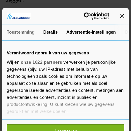
zeggen."
Maandag werd trainer Quique Setién ontslagen
door FC Barcelona en een dag later volgde het
vertrek van technisch directeur Éric Abidal.
Toestemming
Details
Advertentie-instellingen
Ov
Verantwoord gebruik van uw gegevens
Wij en
onze 1022 partners
verwerken je persoonlijke
gegevens (bijv. uw IP-adres) met behulp van
technologieën zoals cookies om informatie op uw
apparaat op te slaan en te gebruiken met als doel
gepersonaliseerde advertenties en content, metingen aan
advertenties en content, inzicht in publiek en
productontwikkeling. U kunt kiezen wie uw gegevens
gebruikt en met welke doelen.
Als u het toestaat, willen we ook graag: