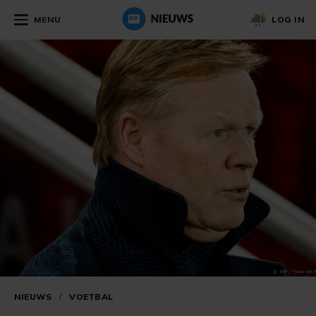
MENU
LOG IN
NIEUWS
/
VOETBAL