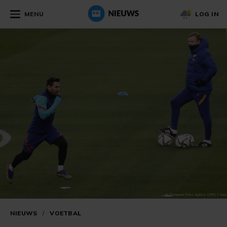
MENU
LOG IN
NIEUWS
/
VOETBAL