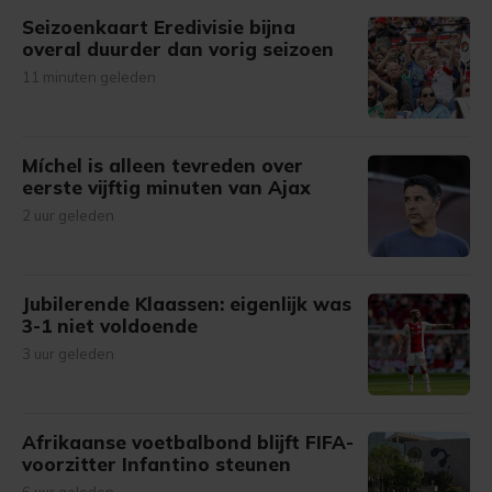
gemaakte keuze altijd wijzigen of intrekken.
Seizoenkaart Eredivisie bijna
overal duurder dan vorig seizoen
11 minuten geleden
Míchel is alleen tevreden over
eerste vijftig minuten van Ajax
2 uur geleden
Jubilerende Klaassen: eigenlijk was
3-1 niet voldoende
3 uur geleden
Afrikaanse voetbalbond blijft FIFA-
voorzitter Infantino steunen