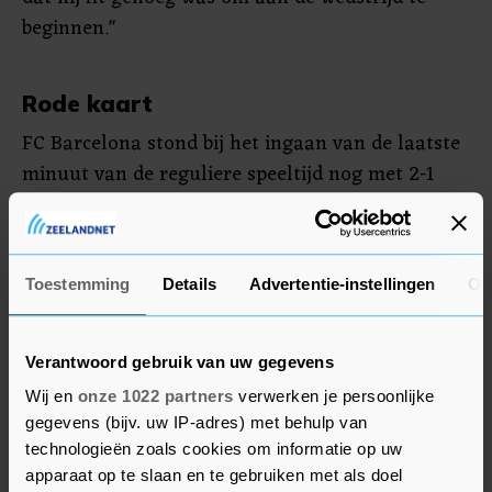
beginnen."
Rode kaart
FC Barcelona stond bij het ingaan van de laatste
minuut van de reguliere speeltijd nog met 2-1
voor. Asier Villalibre zorgde vlak voor tijd voor
de gelijkmaker en Iñaki Williams bezorgde
Athletic in verlenging de Supercup.
Toestemming
Details
Advertentie-instellingen
Ov
Messi, die in de slotfase van de verlenging een
tegenstander hard sloeg, speelde al zijn 753e
Verantwoord gebruik van uw gegevens
duel voor FC Barcelona. Bij het Argentijnse
Wij en
onze 1022 partners
verwerken je persoonlijke
nationale elftal werd hij al wel twee keer eerder
gegevens (bijv. uw IP-adres) met behulp van
met rood naar de kant gestuurd.
technologieën zoals cookies om informatie op uw
apparaat op te slaan en te gebruiken met als doel