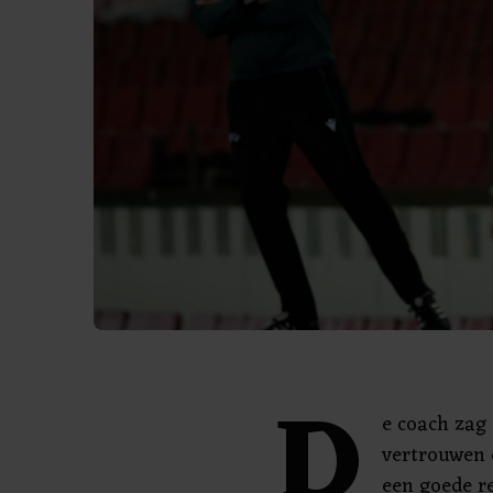
D
e coach zag
vertrouwen 
een goede r