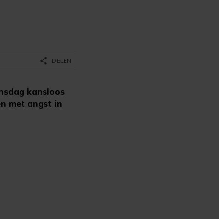
share
DELEN
insdag kansloos
en met angst in