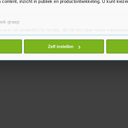
 content, inzicht in publiek en productontwikkeling. U kunt kiez
 ook graag:
 over uw geografische locatie, die tot een paar meter nauwkeuri
eren door het actief te scannen op specifieke eigenschappen (fing
onlijke gegevens worden verwerkt en stel uw voorkeuren in he
Zelf instellen
jzigen of intrekken in de Cookieverklaring.
te beter en wordt jouw bezoek makkelijker en persoonlijker. O
je gemaakte keuze altijd wijzigen of intrekken.