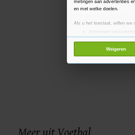
metingen aan advertenties en
en met welke doelen.
Als u het toestaat, willen we
Informatie verzamelen
Uw apparaat identific
Lees meer over hoe uw perso
Weigeren
toestemming op elk moment wi
Met cookies werkt onze websi
ons cookiebeleid bekijken en 
Meer uit Voetbal