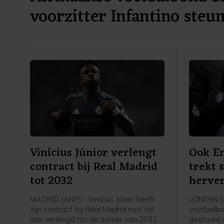
voorzitter Infantino steu
Vinícius Júnior verlengt
Ook En
contract bij Real Madrid
trekt 
tot 2032
herver
in
MADRID (ANP) - Vinícius Júnior heeft
LONDEN (
zijn contract bij Real Madrid met vijf
voetbalbo
jaar verlengd tot de zomer van 2032.
gestuurd 