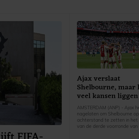
Ajax verslaat
Shelbourne, maar 
veel kansen liggen
AMSTERDAM (ANP) - Ajax h
nagelaten om Shelbourne op
achterstand te zetten in het
van de derde voorronde van
ijft FIFA-
Conference League. De club 
Amsterdam was veel sterke