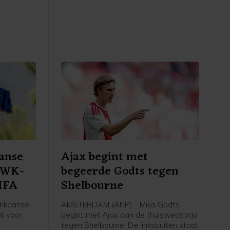
6-0 gewonnen van FC DAC 1904 uit
 (3-1).
Slowakije.
anse
Ajax begint met
r WK-
begeerde Godts tegen
FIFA
Shelbourne
rikaanse
AMSTERDAM (ANP) - Mika Godts
t voor
begint met Ajax aan de thuiswedstrijd
tegen Shelbourne. De linksbuiten staat