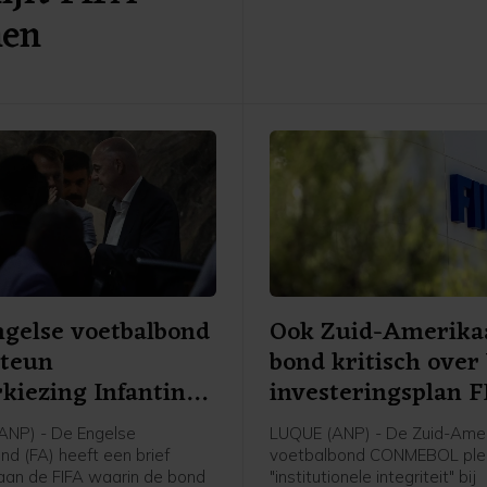
nen
bezoekers uit Ierland dan de
overwinning doet vermoeden
gelse voetbalbond
Ook Zuid-Amerika
steun
bond kritisch ove
kiezing Infantino
investeringsplan 
ANP) - De Engelse
LUQUE (ANP) - De Zuid-Ame
nd (FA) heeft een brief
voetbalbond CONMEBOL plei
aan de FIFA waarin de bond
"institutionele integriteit" bij