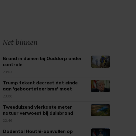
Net binnen
Brand in duinen bij Ouddorp onder
controle
23:03
Trump tekent decreet dat einde
aan 'geboortetoerisme' moet
maken
23:00
Tweeduizend vierkante meter
natuur verwoest bij duinbrand
Ouddorp
22:46
Dodental Houthi-aanvallen op