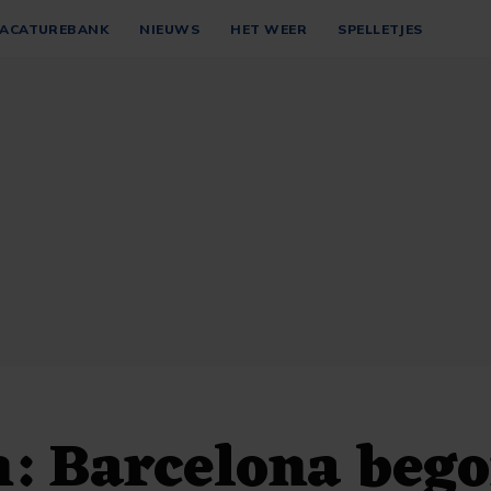
ACATUREBANK
NIEUWS
HET WEER
SPELLETJES
: Barcelona bego