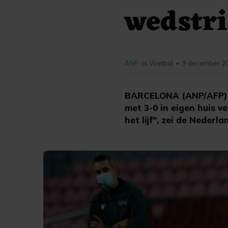
wedstri
ANP
in Voetbal
9 december 20
•
BARCELONA (ANP/AFP) -
met 3-0 in eigen huis v
het lijf", zei de Neder