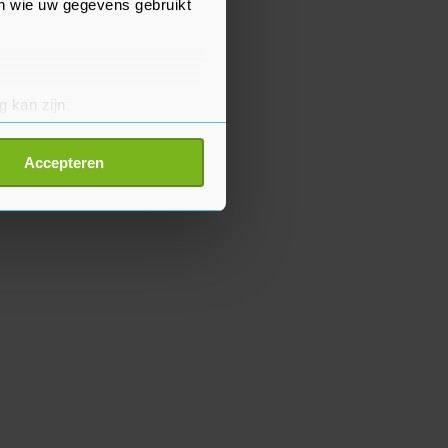
en wie uw gegevens gebruikt
g kan zijn
erprinting)
t
detailgedeelte
in. U kunt uw
Accepteren
p onze cookiepagina kun je