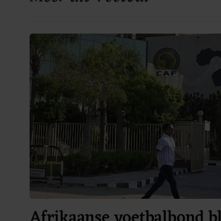
Afrikaanse voetbalbond bl