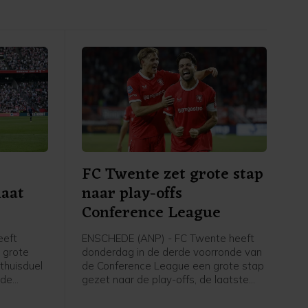
FC Twente zet grote stap
laat
naar play-offs
Conference League
eeft
ENSCHEDE (ANP) - FC Twente heeft
 grote
donderdag in de derde voorronde van
 thuisduel
de Conference League een grote stap
 de
gezet naar de play-offs, de laatste
uit
kwalificatieronde voor het
r dan de
hoofdtoernooi. In Enschede werd met